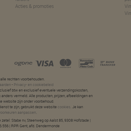
Acties & promoties
Vin
Vi
 alle rechten voorbehouden.
aarden
-
Privacy- en cookiebeleid
 inclusief btw en exclusief eventuele verzendingskosten,
jk anders vermeld. Alle producten, prijzen, afbeeldingen en
ze website zijn onder voorbehoud.
ienst te zijn, gebruikt deze website
cookies
. Je kan
voorkeuren aanpassen
.
 zetel: Stabe nv, Steenweg op Aalst 85, 9308 Hofstade |
.556 | RPR Gent, afd. Dendermonde