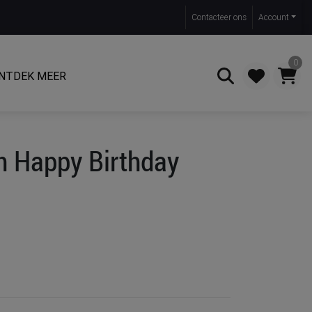
Contact
eer ons
Account
0
NTDEK MEER
Zoeken
n Happy Birthday