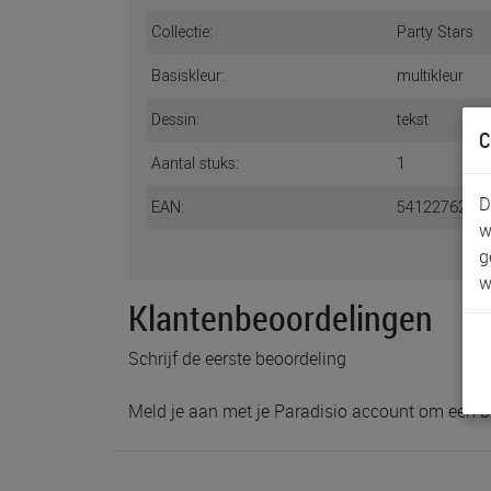
Collectie:
Party Stars
Basiskleur:
multikleur
Dessin:
tekst
C
Aantal stuks:
1
D
EAN:
5412276207
w
g
w
Klantenbeoordelingen
Schrijf de eerste beoordeling
Meld je aan met je Paradisio account om een b