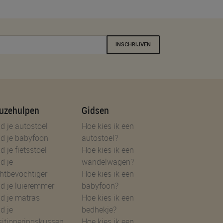
INSCHRIJVEN
uzehulpen
Gidsen
d je autostoel
Hoe kies ik een
d je babyfoon
autostoel?
d je fietsstoel
Hoe kies ik een
d je
wandelwagen?
htbevochtiger
Hoe kies ik een
d je luieremmer
babyfoon?
d je matras
Hoe kies ik een
d je
bedhekje?
sitioneringskussen
Hoe kies ik een