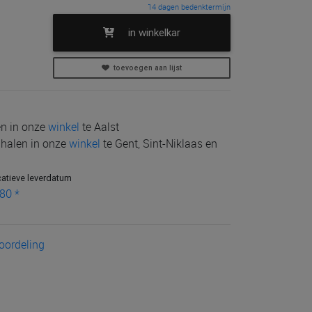
14 dagen bedenktermijn
in winkelkar
toevoegen aan lijst
len in onze
winkel
te Aalst
e halen in onze
winkel
te Gent, Sint-Niklaas en
catieve leverdatum
80 *
eoordeling