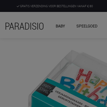
GRATIS VERZENDING VOOR BESTELLINGEN VANAF
80
DE RUIMSTE KEUZE AAN DE SCHERPSTE PRIJZEN
PARADISIO
BABY
SPEELGOED
ONTDEK, BELEEF EN KRIJG ADVIES IN ONZE WINKELS