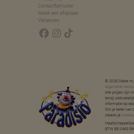
Contactformulier
Maak een afspraak
Vacatures
© 2026 Stabe nv,
Algemene voorw
Alle prijzen zijn
tenzij uitdrukkeli
informatie op de
Om je beter van d
steeds je
cookie
Maatschappelijke
BTW BE 0463.586