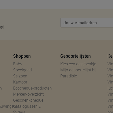
es!
Shoppen
Geboortelijsten
Ke
Baby
Kies een geschenkje
Vin
Speelgoed
Mijn geboortelijst bij
Vin
Seizoen
Paradisio
Vin
Kantoor
Vin
n
Ecocheque-producten
luc
Merken-overzicht
Vin
Geschenkcheque
Vin
huwingen
Catalogussen &
Vin
folders
po