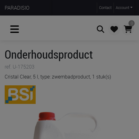
PARADISIO
Contact
Account
0
Onderhoudsproduct
Zoeken
ref. U-175203
Cristal Clear, 5 l, type: zwembadproduct, 1 stuk(s)