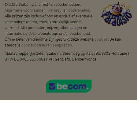
© 2026 Stabe nv, alle rechten voorbehouden.
Algemene voorwaarden
-
Privacy- en cookiebeleid
Alle prijzen zijn inclusief btw en exclusief eventuele
verzendingskosten, tenzij uitdrukkelijk anders
vermeld. Alle producten, prijzen, afbeeldingen en
informatie op deze website zijn onder voorbehoud.
Om je beter van dienst te zijn, gebruikt deze website
cookies
. Je kan
steeds je
cookievoorkeuren aanpassen
.
Maatschappelijke zetel: Stabe nv, Steenweg op Aalst 85, 9308 Hofstade |
BTW BE 0463.586.556 | RPR Gent, afd. Dendermonde