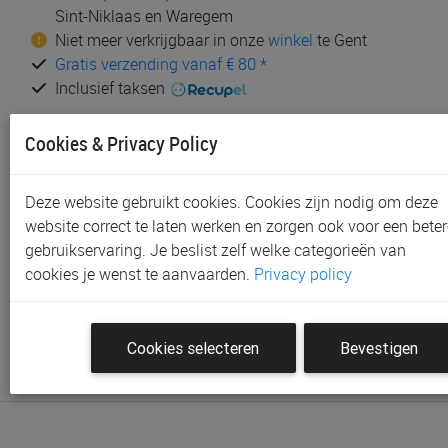
Sint-Niklaas en Waregem
Niet meer verkrijgbaar in onze
winkel
te Gent
Gratis verzending vanaf € 80 *
Inclusief taksen
Productinformatie & specificaties
Cookies & Privacy Policy
Voorraad bij Paradisio
Labels
Deze website gebruikt cookies. Cookies zijn nodig om deze
website correct te laten werken en zorgen ook voor een beter
Klantenbeoordelingen
gebruikservaring. Je beslist zelf welke categorieën van
cookies je wenst te aanvaarden.
Privacy policy
Schrijf de eerste beoordeling
Meld je aan met je Paradisio account om een beoordeling
Cookies selecteren
Bevestigen
te plaatsen.