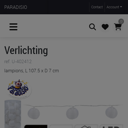
PARADISIO
Contact
Account
0
Verlichting
Zoeken
ref. U-402412
lampions, L 107.5 x D 7 cm