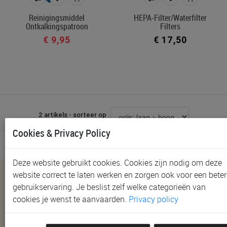
Reinigingsmiddel
HEPA-Filter/waterfilter
Ontkalkingspatroon
Filters
Merk
€ 9,95
€ 17,50
In voorraad
Filters toepassen
2 artikels - sorteer op
Cookies & Privacy Policy
Deze website gebruikt cookies. Cookies zijn nodig om deze
website correct te laten werken en zorgen ook voor een beter
Nieuwsbrief
gebruikservaring. Je beslist zelf welke categorieën van
Schrijf je in en ontvang als eerste alle nieuwtjes!
cookies je wenst te aanvaarden.
Privacy policy