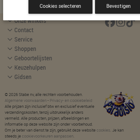
INSCHRIJVEN
Cookies selecteren
Bevestigen
Onze winkels
Contact
Service
Shoppen
Geboortelijsten
Keuzehulpen
Gidsen
© 2026 Stabe nv, alle rechten voorbehouden.
Algemene voorwaarden
-
Privacy- en cookiebeleid
Alle prijzen zijn inclusief btw en exclusief eventuele
verzendingskosten, tenzij uitdrukkelijk anders
vermeld. Alle producten, prijzen, afbeeldingen en
informatie op deze website zijn onder voorbehoud.
Om je beter van dienst te zijn, gebruikt deze website
cookies
. Je kan
steeds je
cookievoorkeuren aanpassen
.