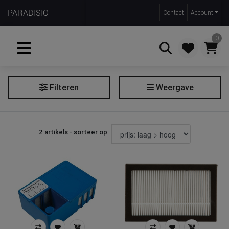
PARADISIO
Contact
Account
0
Filteren
Weergave
Zoeken
Luchtbevochtiger toebehoren
2 artikels - sorteer op
Filter luchtbevochtiger toebehoren
Soort
Prijs
€ 9
€ 18