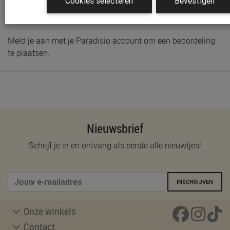
Cookies selecteren
Bevestigen
Schrijf de eerste beoordeling
Meld je aan met je Paradisio account om een beoordeling
te plaatsen.
Nieuwsbrief
Schrijf je in en ontvang als eerste alle nieuwtjes!
INSCHRIJVEN
Onze winkels
Contact