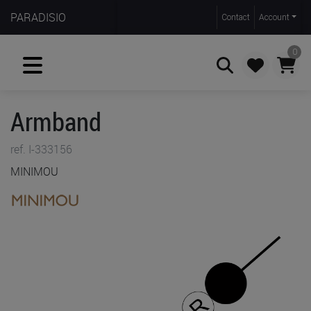
PARADISIO
Contact
Account
0
Armband
Zoeken
ref. I-333156
MINIMOU