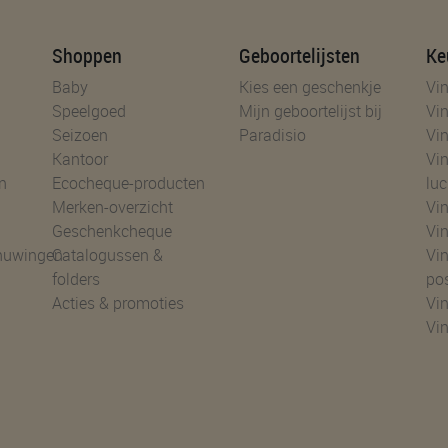
Shoppen
Geboortelijsten
Ke
Baby
Kies een geschenkje
Vin
Speelgoed
Mijn geboortelijst bij
Vin
Seizoen
Paradisio
Vin
Kantoor
Vin
n
Ecocheque-producten
luc
Merken-overzicht
Vin
Geschenkcheque
Vin
huwingen
Catalogussen &
Vin
folders
po
Acties & promoties
Vin
Vi