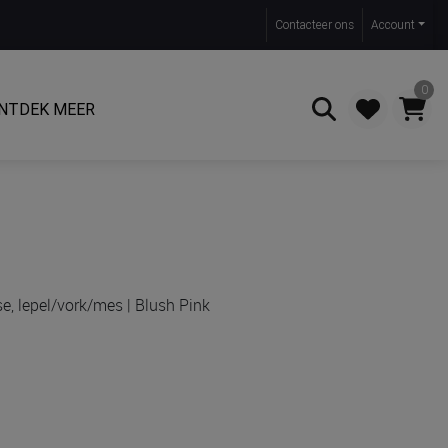
Contact
eer ons
Account
0
NTDEK MEER
Zoeken
se, lepel/vork/mes | Blush Pink