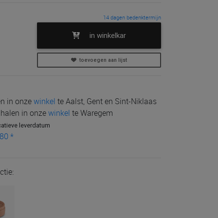
14 dagen bedenktermijn
in winkelkar
toevoegen aan lijst
len in onze
winkel
te Aalst, Gent en Sint-Niklaas
e halen in onze
winkel
te Waregem
catieve leverdatum
80 *
ctie: