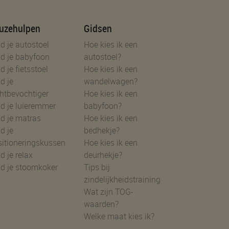
uzehulpen
Gidsen
d je autostoel
Hoe kies ik een
d je babyfoon
autostoel?
d je fietsstoel
Hoe kies ik een
d je
wandelwagen?
htbevochtiger
Hoe kies ik een
d je luieremmer
babyfoon?
d je matras
Hoe kies ik een
d je
bedhekje?
sitioneringskussen
Hoe kies ik een
d je relax
deurhekje?
nd je stoomkoker
Tips bij
zindelijkheidstraining
Wat zijn TOG-
waarden?
Welke maat kies ik?