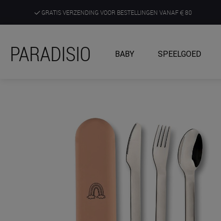
GRATIS VERZENDING VOOR BESTELLINGEN VANAF
80
DE RUIMSTE KEUZE AAN DE SCHERPSTE PRIJZEN
PARADISIO
BABY
SPEELGOED
ONTDEK, BELEEF EN KRIJG ADVIES IN ONZE WINKELS