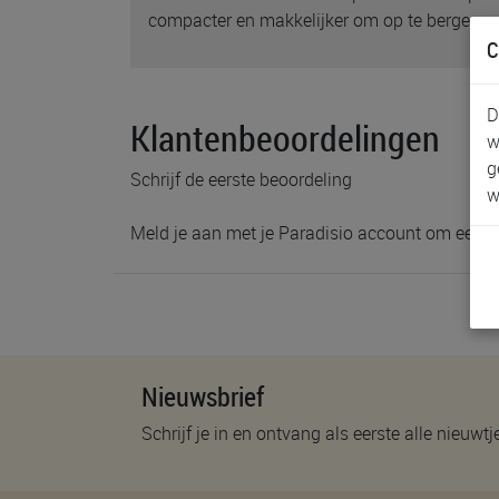
compacter en makkelijker om op te bergen.
C
D
Klantenbeoordelingen
w
g
Schrijf de eerste beoordeling
w
Meld je aan met je Paradisio account om een b
Nieuwsbrief
Schrijf je in en ontvang als eerste alle nieuwtj