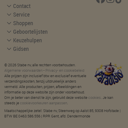
Contact
Service
Shoppen
Geboortelijsten
Keuzehulpen
Gidsen
© 2026 Stabe nv, alle rechten voorbehouden.
Algemene voorwaarden
-
Privacy- en cookiebeleid
Alle prijzen zijn inclusief btw en exclusief eventuele
verzendingskosten, tenzij uitdrukkelijk anders
vermeld. Alle producten, prijzen, afbeeldingen en
informatie op deze website zijn onder voorbehoud.
Om je beter van dienst te zijn, gebruikt deze website
cookies
. Je kan
steeds je
cookievoorkeuren aanpassen
.
Maatschappelijke zetel: Stabe nv, Steenweg op Aalst 85, 9308 Hofstade |
BTW BE 0463.586.556 | RPR Gent, afd. Dendermonde