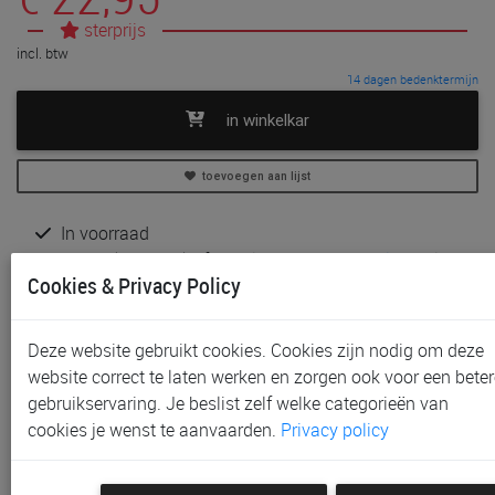
sterprijs
incl. btw
14 dagen bedenktermijn
in winkelkar
toevoegen aan lijst
In voorraad
Gratis (en direct) af te halen in onze
winkel
te Aalst,
Cookies & Privacy Policy
Sint-Niklaas en Waregem
Gratis (na bestelling) af te halen in onze
winkel
te
Gent
Deze website gebruikt cookies. Cookies zijn nodig om deze
Gratis verzending vanaf € 80 *
website correct te laten werken en zorgen ook voor een beter
gebruikservaring. Je beslist zelf welke categorieën van
Productinformatie & specificaties
cookies je wenst te aanvaarden.
Privacy policy
Voorraad bij Paradisio