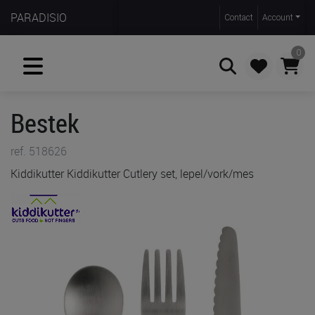
PARADISIO
Contact
Account
0
Bestek
Zoeken
ref. 518626
Kiddikutter Kiddikutter Cutlery set, lepel/vork/mes