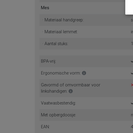
Mes
· Materiaal handgreep:
s
· Materiaal lemmet:
i
· Aantal stuks:
BPA-vrij:
Ergonomische vorm:
Gevormd of omvormbaar voor
linkshandigen:
Vaatwasbestendig:
Met opbergdoosje:
n
EAN: