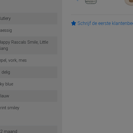
utlery
Schrijf de eerste klantenb
aessig
appy Rascals Smile, Little
Gang
epel, vork, mes
 delig
ky blue
blauw
rint smiley
12 maand