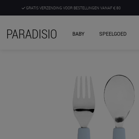
GRATIS VERZENDING VOOR BESTELLINGEN VANAF
80
DE RUIMSTE KEUZE AAN DE SCHERPSTE PRIJZEN
PARADISIO
BABY
SPEELGOED
ONTDEK, BELEEF EN KRIJG ADVIES IN ONZE WINKELS