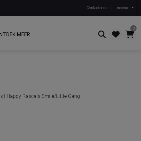
Contact
eer ons
Account
0
NTDEK MEER
Zoeken
es | Happy Rascals Smile/Little Gang