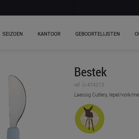
SEIZOEN
KANTOOR
GEBOORTELIJSTEN
O
Bestek
ref. U-474213
Laessig Cutlery, lepel/vork/m