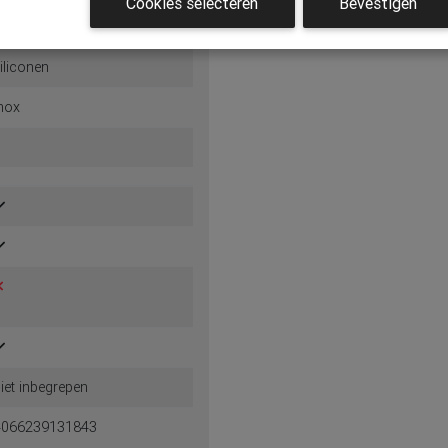
Cookies selecteren
Bevestigen
iliconen
nox
1
iet inbegrepen
4066239131843