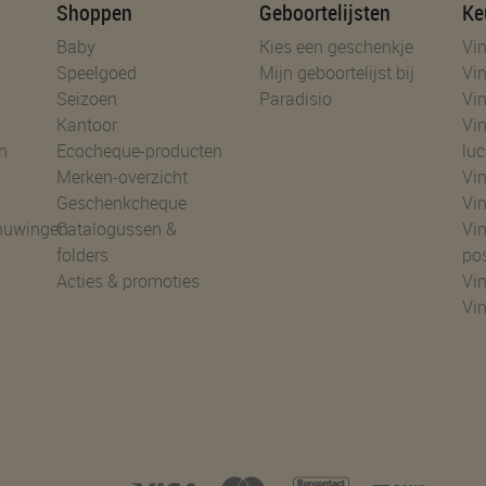
Shoppen
Geboortelijsten
Ke
Baby
Kies een geschenkje
Vin
Speelgoed
Mijn geboortelijst bij
Vin
Seizoen
Paradisio
Vin
Kantoor
Vin
n
Ecocheque-producten
luc
Merken-overzicht
Vin
Geschenkcheque
Vin
huwingen
Catalogussen &
Vin
folders
po
Acties & promoties
Vin
Vi