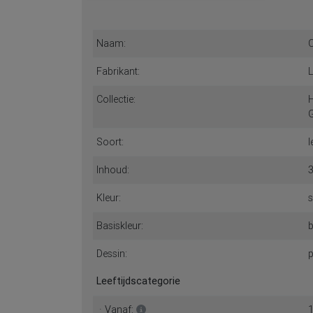
Naam:
C
Fabrikant:
L
Collectie:
H
Soort:
l
Inhoud:
3
Kleur:
s
Basiskleur:
Dessin:
p
Leeftijdscategorie
· Vanaf: