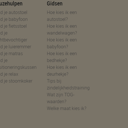
uzehulpen
Gidsen
d je autostoel
Hoe kies ik een
d je babyfoon
autostoel?
d je fietsstoel
Hoe kies ik een
d je
wandelwagen?
htbevochtiger
Hoe kies ik een
d je luieremmer
babyfoon?
d je matras
Hoe kies ik een
d je
bedhekje?
sitioneringskussen
Hoe kies ik een
d je relax
deurhekje?
nd je stoomkoker
Tips bij
zindelijkheidstraining
Wat zijn TOG-
waarden?
Welke maat kies ik?