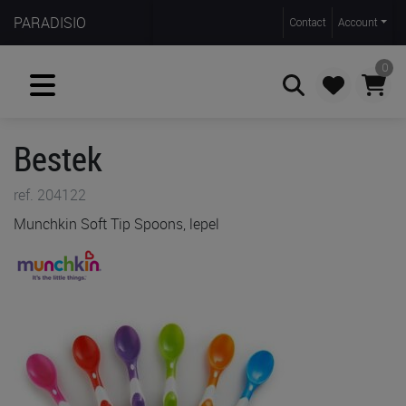
PARADISIO
Contact
Account
0
Bestek
Zoeken
ref. 204122
Munchkin Soft Tip Spoons, lepel