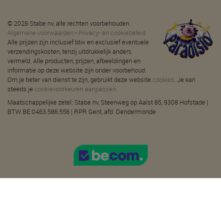
© 2026 Stabe nv, alle rechten voorbehouden.
Algemene voorwaarden
-
Privacy- en cookiebeleid
Alle prijzen zijn inclusief btw en exclusief eventuele
verzendingskosten, tenzij uitdrukkelijk anders
vermeld. Alle producten, prijzen, afbeeldingen en
informatie op deze website zijn onder voorbehoud.
Om je beter van dienst te zijn, gebruikt deze website
cookies
. Je kan
steeds je
cookievoorkeuren aanpassen
.
Maatschappelijke zetel: Stabe nv, Steenweg op Aalst 85, 9308 Hofstade |
BTW BE 0463.586.556 | RPR Gent, afd. Dendermonde