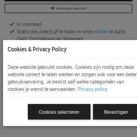
toevoegen aan lijst
In voorraad
Gratis (en direct) af te halen in onze
winkel
te Aalst,
Gent, Sint-Niklaas en Waregem
Gratis verzending vanaf € 80 *
Cookies & Privacy Policy
Productinformatie & specificaties
Deze website gebruikt cookies. Cookies zijn nodig om deze
Voorraad bij Paradisio
website correct te laten werken en zorgen ook voor een beter
gebruikservaring. Je beslist zelf welke categorieën van
Klantenbeoordelingen
cookies je wenst te aanvaarden.
Privacy policy
Schrijf de eerste beoordeling
Cookies selecteren
Bevestigen
Meld je aan met je Paradisio account om een beoordeling
te plaatsen.