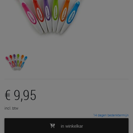
€ 9,95
incl. btw
14 dagen bedenktermijn
in winkelkar