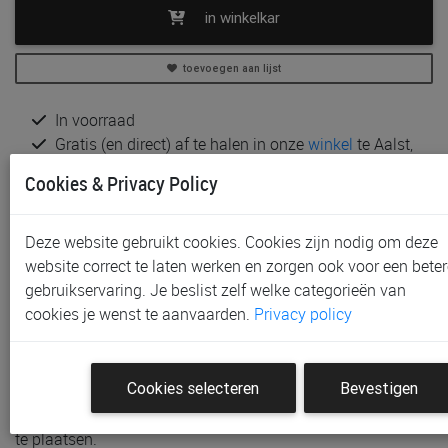
in winkelkar
toevoegen aan lijst
In voorraad
Gratis (en direct) af te halen in onze
winkel
te Aalst,
Gent, Sint-Niklaas en Waregem
Cookies & Privacy Policy
Gratis verzending vanaf € 80 *
Deze website gebruikt cookies. Cookies zijn nodig om deze
Productinformatie & specificaties
website correct te laten werken en zorgen ook voor een beter
Voorraad bij Paradisio
gebruikservaring. Je beslist zelf welke categorieën van
cookies je wenst te aanvaarden.
Privacy policy
Klantenbeoordelingen
Schrijf de eerste beoordeling
Cookies selecteren
Bevestigen
Meld je aan met je Paradisio account om een beoordeling
te plaatsen.