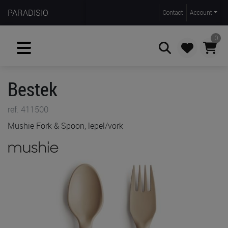
PARADISIO
Contact
Account
0
Bestek
Zoeken
ref. 411500
Mushie Fork & Spoon, lepel/vork