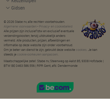
Keuzehulpen
Gidsen
© 2026 Stabe nv, alle rechten voorbehouden.
Algemene voorwaarden
-
Privacy- en cookiebeleid
Alle prijzen zijn inclusief btw en exclusief eventuele
verzendingskosten, tenzij uitdrukkelijk anders
vermeld. Alle producten, prijzen, afbeeldingen en
informatie op deze website zijn onder voorbehoud.
Om je beter van dienst te zijn, gebruikt deze website
cookies
. Je kan
steeds je
cookievoorkeuren aanpassen
.
Maatschappelijke zetel: Stabe nv, Steenweg op Aalst 85, 9308 Hofstade |
BTW BE 0463.586.556 | RPR Gent, afd. Dendermonde