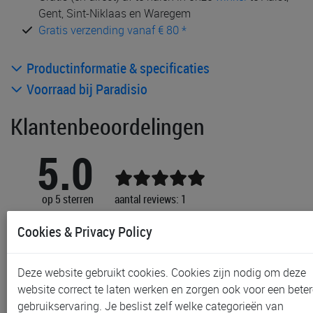
Gent, Sint-Niklaas en Waregem
Gratis verzending vanaf € 80 *
Productinformatie & specificaties
Voorraad bij Paradisio
Klantenbeoordelingen
5.0
op 5 sterren
aantal reviews: 1
Cookies & Privacy Policy
1
0
0
Deze website gebruikt cookies. Cookies zijn nodig om deze
0
website correct te laten werken en zorgen ook voor een beter
0
gebruikservaring. Je beslist zelf welke categorieën van