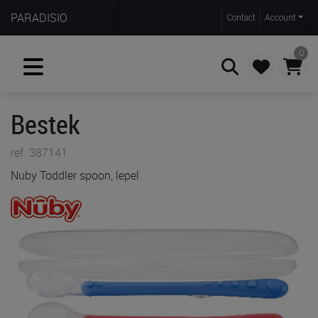
PARADISIO
Contact
Account
0
Bestek
Zoeken
ref. 387141
Nuby Toddler spoon, lepel