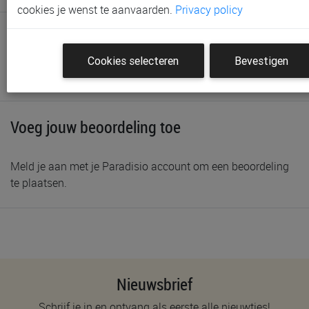
cookies je wenst te aanvaarden.
Privacy policy
Layla Asabbane uit GENK op 11
Cookies selecteren
Bevestigen
januari 2022
Voeg jouw beoordeling toe
Meld je aan met je Paradisio account om een beoordeling
te plaatsen.
Nieuwsbrief
Schrijf je in en ontvang als eerste alle nieuwtjes!