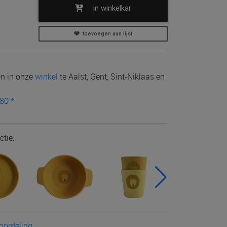
in winkelkar
toevoegen aan lijst
len in onze
winkel
te Aalst, Gent, Sint-Niklaas en
80 *
ctie:
eoordeling