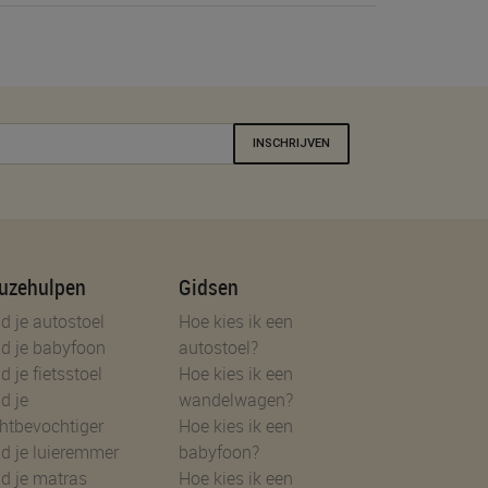
INSCHRIJVEN
uzehulpen
Gidsen
d je autostoel
Hoe kies ik een
d je babyfoon
autostoel?
d je fietsstoel
Hoe kies ik een
d je
wandelwagen?
htbevochtiger
Hoe kies ik een
d je luieremmer
babyfoon?
d je matras
Hoe kies ik een