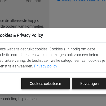
bels
Voorraad
or de allereerste hapjes.
 op de bodem van kommetjes
evoelige baby­mondjes. De
ookies & Privacy Policy
 juiste hoeveelheid voeding
ilicone: zacht, veilig,
eze website gebruikt cookies. Cookies zijn nodig om deze
atwasser. De vrolijke
ebsite correct te laten werken en zorgen ook voor een betere
n voor extra plezier aan
ebruikservaring. Je beslist zelf welke categorieën van cookies je
enst te aanvaarden.
Privacy policy
Cookies selecteren
Bevestigen
eoordeling te plaatsen.