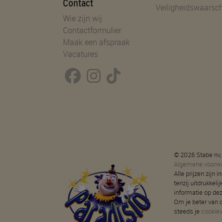
Contact
Veiligheidswaarsc
Wie zijn wij
Contactformulier
Maak een afspraak
Vacatures
© 2026 Stabe nv,
Algemene voorw
Alle prijzen zijn
tenzij uitdrukkeli
informatie op de
Om je beter van d
steeds je
cookie