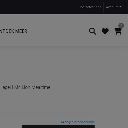
Contact
eer ons
Account
0
NTDEK MEER
Zoeken
 lepel | Mr. Lion Mealtime
14 dagen bedenktermijn