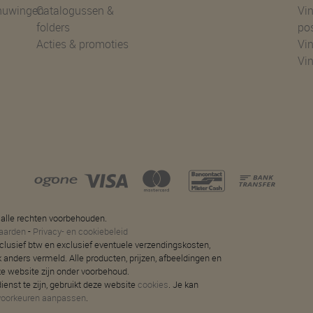
huwingen
Catalogussen &
Vin
folders
po
Acties & promoties
Vin
Vi
 alle rechten voorbehouden.
aarden
-
Privacy- en cookiebeleid
 inclusief btw en exclusief eventuele verzendingskosten,
jk anders vermeld. Alle producten, prijzen, afbeeldingen en
ze website zijn onder voorbehoud.
ienst te zijn, gebruikt deze website
cookies
. Je kan
voorkeuren aanpassen
.