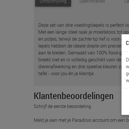
Omschrijving
Specificaties
La
Deze set van drie voedingslepels is perfect vo
Met een lange steel raak je moeiteloos tot
en potjes, terwijl de zachte tip lief is voor g
C
lepels hebben de ideale diepte om precies de
aan te bieden. Gemaakt van 100% food-grade s
D
breekt niet en is volledig geschikt voor de va
w
dierenafwerking en drie speelse kleuren zorge
g
tafel - voor jou én je kleintje.
w
Klantenbeoordelingen
Schrijf de eerste beoordeling
Meld je aan met je Paradisio account om een b