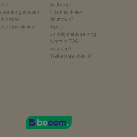
d je
bedhekje?
sitioneringskussen
Hoe kies ik een
d je relax
deurhekje?
nd je stoomkoker
Tips bij
zindelijkheidstraining
Wat zijn TOG-
waarden?
Welke maat kies ik?