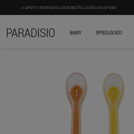
GRATIS VERZENDING VOOR BESTELLINGEN VANAF
80
DE RUIMSTE KEUZE AAN DE SCHERPSTE PRIJZEN
PARADISIO
BABY
SPEELGOED
ONTDEK, BELEEF EN KRIJG ADVIES IN ONZE WINKELS