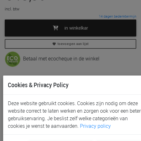
incl. btw
14 dagen bedenktermijn
in winkelkar
toevoegen aan lijst
Betaal met ecocheque in de winkel
In voorraad
Cookies & Privacy Policy
Gratis (en direct) af te halen in onze
winkel
te Aalst,
Gent, Sint-Niklaas en Waregem
Gratis verzending vanaf € 80 *
Deze website gebruikt cookies. Cookies zijn nodig om deze
website correct te laten werken en zorgen ook voor een beter
Productinformatie & specificaties
gebruikservaring. Je beslist zelf welke categorieën van
cookies je wenst te aanvaarden.
Privacy policy
Voorraad bij Paradisio
Labels