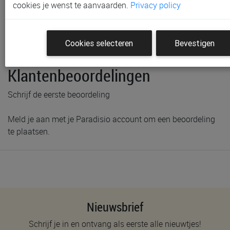
cookies je wenst te aanvaarden.
Privacy policy
Productinformatie & specificaties
Voorraad bij Paradisio
Cookies selecteren
Bevestigen
Labels
Klantenbeoordelingen
Schrijf de eerste beoordeling
Meld je aan met je Paradisio account om een beoordeling
te plaatsen.
Nieuwsbrief
Schrijf je in en ontvang als eerste alle nieuwtjes!