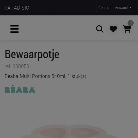
PARADISIO
Contact
Account
0
Bewaarpotje
Zoeken
ref. 338058
Beaba Multi Portions 540ml, 1 stuk(s)