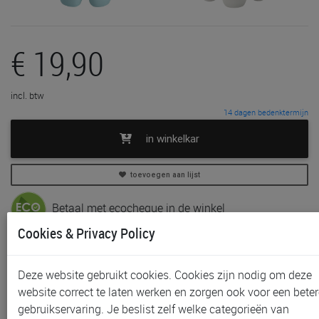
€ 19,90
incl. btw
14 dagen bedenktermijn
in winkelkar
toevoegen aan lijst
Betaal met ecocheque in de winkel
Cookies & Privacy Policy
In voorraad
Gratis (en direct) af te halen in onze
winkel
te Aalst,
Deze website gebruikt cookies. Cookies zijn nodig om deze
Gent, Sint-Niklaas en Waregem
website correct te laten werken en zorgen ook voor een beter
Gratis verzending vanaf € 80 *
gebruikservaring. Je beslist zelf welke categorieën van