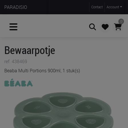
PARADISIO
Contact
Account
0
Bewaarpotje
Zoeken
ref. 438469
Beaba Multi Portions 900ml, 1 stuk(s)