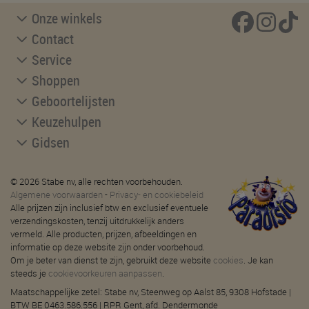
Onze winkels
Contact
Service
Shoppen
Geboortelijsten
Keuzehulpen
Gidsen
© 2026 Stabe nv, alle rechten voorbehouden.
Algemene voorwaarden
-
Privacy- en cookiebeleid
Alle prijzen zijn inclusief btw en exclusief eventuele
verzendingskosten, tenzij uitdrukkelijk anders
vermeld. Alle producten, prijzen, afbeeldingen en
informatie op deze website zijn onder voorbehoud.
Om je beter van dienst te zijn, gebruikt deze website
cookies
. Je kan
steeds je
cookievoorkeuren aanpassen
.
Maatschappelijke zetel: Stabe nv, Steenweg op Aalst 85, 9308 Hofstade |
BTW BE 0463.586.556 | RPR Gent, afd. Dendermonde