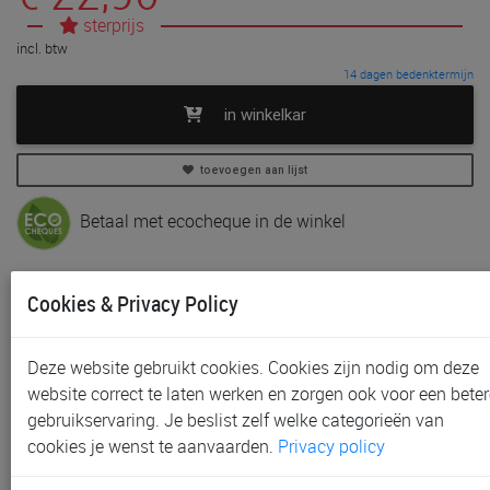
sterprijs
incl. btw
14 dagen bedenktermijn
in winkelkar
toevoegen aan lijst
Betaal met ecocheque in de winkel
In voorraad
Cookies & Privacy Policy
Gratis (en direct) af te halen in onze
winkel
te Aalst,
Gent, Sint-Niklaas en Waregem
Deze website gebruikt cookies. Cookies zijn nodig om deze
Gratis verzending vanaf € 80 *
website correct te laten werken en zorgen ook voor een beter
gebruikservaring. Je beslist zelf welke categorieën van
Productinformatie & specificaties
cookies je wenst te aanvaarden.
Privacy policy
Voorraad bij Paradisio