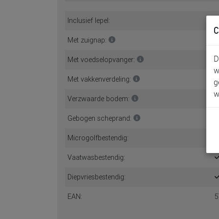
Diameter:
1
Deksel
C
· Met deksel:
D
w
Inclusief lepel:
g
Met zuignap:
w
Met voedselopvanger:
Met vakkenverdeling:
Verzwaarde bodem:
Gebogen scheprand:
Microgolfbestendig:
Vaatwasbestendig: