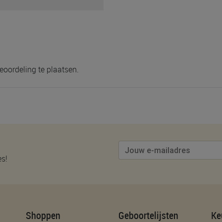
712643024583
eoordeling te plaatsen.
es!