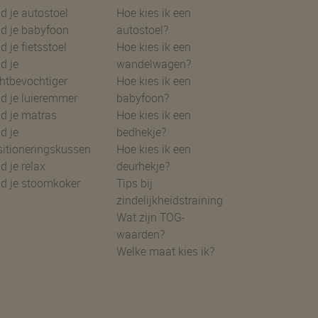
uzehulpen
Gidsen
d je autostoel
Hoe kies ik een
d je babyfoon
autostoel?
d je fietsstoel
Hoe kies ik een
d je
wandelwagen?
htbevochtiger
Hoe kies ik een
d je luieremmer
babyfoon?
d je matras
Hoe kies ik een
d je
bedhekje?
sitioneringskussen
Hoe kies ik een
d je relax
deurhekje?
nd je stoomkoker
Tips bij
zindelijkheidstraining
Wat zijn TOG-
waarden?