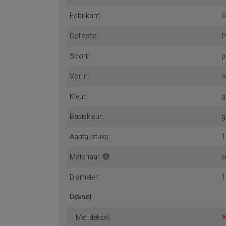
Specificaties
Naam:
E
Fabrikant:
D
Collectie:
P
Soort:
p
Vorm:
r
Kleur:
g
Basiskleur:
g
Aantal stuks:
1
Materiaal:
s