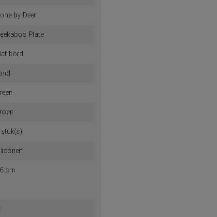
Voorraad
lphee
one by Deer
eekaboo Plate
lat bord
ond
reen
roen
 stuk(s)
iliconen