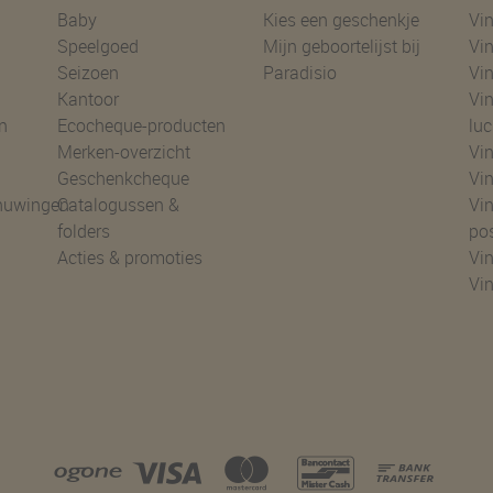
Shoppen
Geboortelijsten
Ke
Baby
Kies een geschenkje
Vin
Speelgoed
Mijn geboortelijst bij
Vin
Seizoen
Paradisio
Vin
Kantoor
Vin
n
Ecocheque-producten
luc
Merken-overzicht
Vin
Geschenkcheque
Vin
huwingen
Catalogussen &
Vin
folders
po
Acties & promoties
Vin
Vi