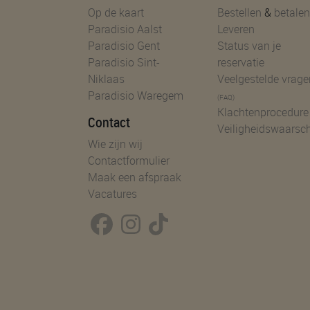
Onze winkels
Service
Op de kaart
Bestellen
&
betalen
Paradisio Aalst
Leveren
Paradisio Gent
Status van je
Paradisio Sint-
reservatie
Niklaas
Veelgestelde vrage
Paradisio Waregem
(FAQ)
Klachtenprocedure
Contact
Veiligheidswaarsc
Wie zijn wij
Contactformulier
Maak een afspraak
Vacatures