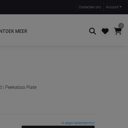
Contact
eer ons
Account
0
NTDEK MEER
Zoeken
d | Peekaboo Plate
14 dagen bedenktermijn