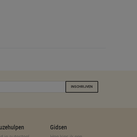
INSCHRIJVEN
uzehulpen
Gidsen
d je autostoel
Hoe kies ik een