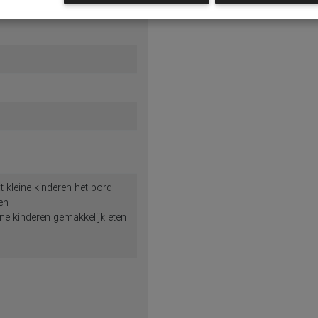
 kleine kinderen het bord
en
ne kinderen gemakkelijk eten