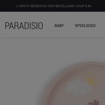
GRATIS VERZENDING VOOR BESTELLINGEN VANAF
80
DE RUIMSTE KEUZE AAN DE SCHERPSTE PRIJZEN
PARADISIO
BABY
SPEELGOED
ONTDEK, BELEEF EN KRIJG ADVIES IN ONZE WINKELS