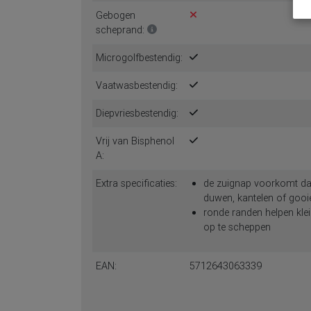
Gebogen
scheprand:
Microgolfbestendig:
Vaatwasbestendig:
Diepvriesbestendig:
Vrij van Bisphenol
A:
Extra specificaties:
de zuignap voorkomt dat
duwen, kantelen of gooi
ronde randen helpen klei
op te scheppen
EAN:
5712643063339