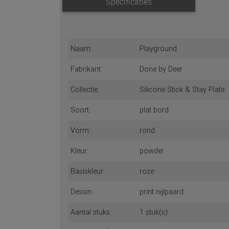
Specificaties
Naam:
Playground
Fabrikant:
Done by Deer
Collectie:
Silicone Stick & Stay Plate
Soort:
plat bord
Vorm:
rond
Kleur:
powder
Basiskleur:
roze
Dessin:
print nijlpaard
Aantal stuks:
1 stuk(s)