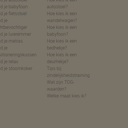
d je babyfoon
autostoel?
d je fietsstoel
Hoe kies ik een
d je
wandelwagen?
htbevochtiger
Hoe kies ik een
d je luieremmer
babyfoon?
d je matras
Hoe kies ik een
d je
bedhekje?
sitioneringskussen
Hoe kies ik een
d je relax
deurhekje?
nd je stoomkoker
Tips bij
zindelijkheidstraining
Wat zijn TOG-
waarden?
Welke maat kies ik?