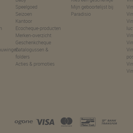
Speelgoed
Mijn geboortelijst bij
Vin
Seizoen
Paradisio
Vin
Kantoor
Vin
n
Ecocheque-producten
luc
Merken-overzicht
Vin
Geschenkcheque
Vin
huwingen
Catalogussen &
Vin
folders
po
Acties & promoties
Vin
Vi