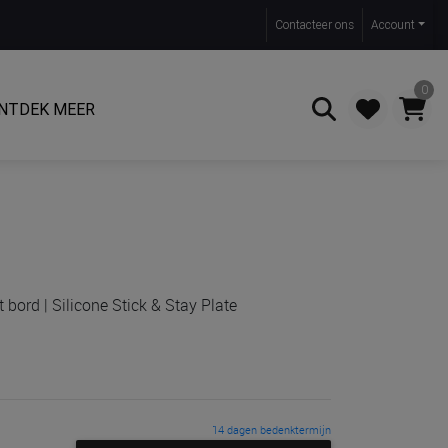
Contact
eer ons
Account
0
NTDEK MEER
Zoeken
 bord | Silicone Stick & Stay Plate
14 dagen bedenktermijn