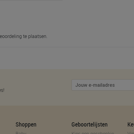
eoordeling te plaatsen.
es!
Shoppen
Geboortelijsten
Ke
Baby
Kies een geschenkje
Vin