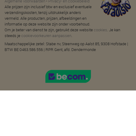
Algemene voorwaarden
-
Privacy- en cookiebeleid
Alle prijzen zijn inclusief btw en exclusief eventuele
verzendingskosten, tenzij uitdrukkelijk anders
vermeld. Alle producten, prijzen, afbeeldingen en
informatie op deze website zijn onder voorbehoud.
Om je beter van dienst te zijn, gebruikt deze website
cookies
. Je kan
steeds je
cookievoorkeuren aanpassen
.
Maatschappelijke zetel: Stabe nv, Steenweg op Aalst 85, 9308 Hofstade |
BTW BE 0463.586.556 | RPR Gent, afd. Dendermonde