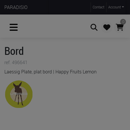
PARADISIO
Contact
Account
0
Bord
Zoeken
ref. 496641
Laessig Plate, plat bord | Happy Fruits Lemon