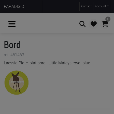
PARADISIO
Contact
Account
0
Bord
Zoeken
ref. 451463
Laessig Plate, plat bord | Little Mateys royal blue