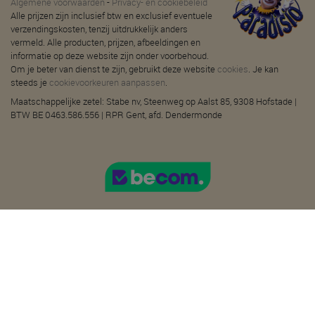
Algemene voorwaarden
-
Privacy- en cookiebeleid
Alle prijzen zijn inclusief btw en exclusief eventuele
verzendingskosten, tenzij uitdrukkelijk anders
vermeld. Alle producten, prijzen, afbeeldingen en
informatie op deze website zijn onder voorbehoud.
Om je beter van dienst te zijn, gebruikt deze website
cookies
. Je kan
steeds je
cookievoorkeuren aanpassen
.
Maatschappelijke zetel: Stabe nv, Steenweg op Aalst 85, 9308 Hofstade |
BTW BE 0463.586.556 | RPR Gent, afd. Dendermonde