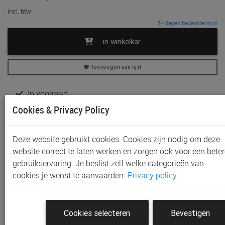
incl. btw
14 dagen bedenktermijn
in winkelkar
toevoegen aan lijst
In voorraad
Gratis (en direct) af te halen in onze
winkel
te Aalst,
Cookies & Privacy Policy
Gent, Sint-Niklaas en Waregem
Gratis verzending vanaf € 80 *
Deze website gebruikt cookies. Cookies zijn nodig om deze
website correct te laten werken en zorgen ook voor een beter
Productinformatie & specificaties
gebruikservaring. Je beslist zelf welke categorieën van
Voorraad bij Paradisio
cookies je wenst te aanvaarden.
Privacy policy
Klantenbeoordelingen
Cookies selecteren
Bevestigen
Schrijf de eerste beoordeling