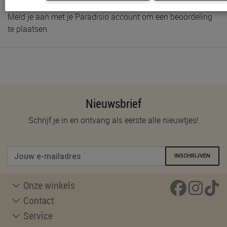
Meld je aan met je Paradisio account om een beoordeling
te plaatsen.
Nieuwsbrief
Schrijf je in en ontvang als eerste alle nieuwtjes!
INSCHRIJVEN
Onze winkels
Contact
Service