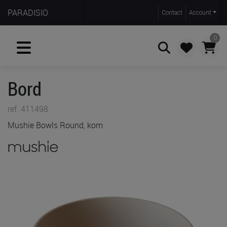
PARADISIO
Contact
Account
0
Bord
Zoeken
ref. 411498
Mushie Bowls Round, kom