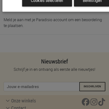
Cookies selecteren
Bevestigen
Schrijf de eerste beoordeling
Meld je aan met je Paradisio account om een beoordeling
te plaatsen.
Nieuwsbrief
Schrijf je in en ontvang als eerste alle nieuwtjes!
INSCHRIJVEN
Onze winkels
Contact