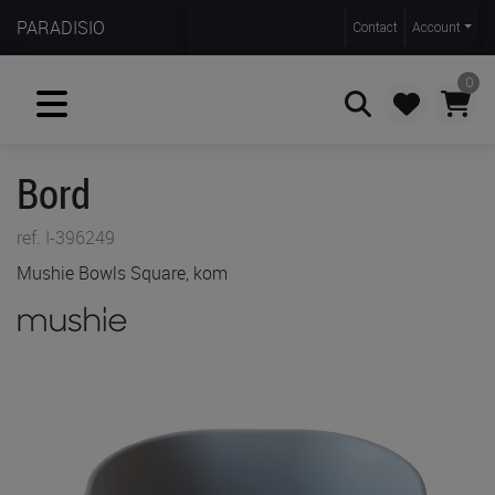
PARADISIO
Contact
Account
0
Bord
Zoeken
ref. I-396249
Mushie Bowls Square, kom