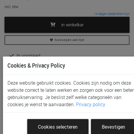
incl. btw
14 dagen bedenktermijn
in winkelkar
toevoegen aan lijst
In voorraad
Gratis (en direct) af te halen in onze
winkel
te Aalst,
Cookies & Privacy Policy
Gent, Sint-Niklaas en Waregem
Gratis verzending vanaf € 80 *
Deze website gebruikt cookies. Cookies zijn nodig om deze
website correct te laten werken en zorgen ook voor een beter
Productinformatie & specificaties
gebruikservaring. Je beslist zelf welke categorieën van
Voorraad bij Paradisio
cookies je wenst te aanvaarden.
Privacy policy
Klantenbeoordelingen
Cookies selecteren
Bevestigen
Schrijf de eerste beoordeling