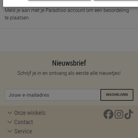
Meld je aan met je Paradisio account om een beoordeling
te plaatsen.
Nieuwsbrief
Schrijf je in en ontvang als eerste alle nieuwtjes!
INSCHRIJVEN
Onze winkels
Contact
Service