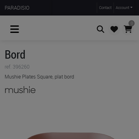
PARADISIO
Contact
Account
0
Bord
Zoeken
ref. 396260
Mushie Plates Square, plat bord