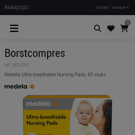
PARADISIO
Contact
Account
0
Borstcompres
Zoeken
ref. 485434
Medela Ultra-breathable Nursing Pads, 60 stuks