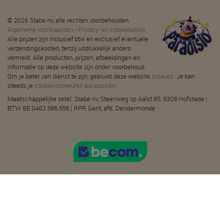
© 2026 Stabe nv, alle rechten voorbehouden.
Algemene voorwaarden
-
Privacy- en cookiebeleid
Alle prijzen zijn inclusief btw en exclusief eventuele
verzendingskosten, tenzij uitdrukkelijk anders
vermeld. Alle producten, prijzen, afbeeldingen en
informatie op deze website zijn onder voorbehoud.
Om je beter van dienst te zijn, gebruikt deze website
cookies
. Je kan
steeds je
cookievoorkeuren aanpassen
.
Maatschappelijke zetel: Stabe nv, Steenweg op Aalst 85, 9308 Hofstade |
BTW BE 0463.586.556 | RPR Gent, afd. Dendermonde