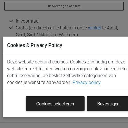
toevoegen aan lijst
In voorraad
Gratis (en direct) af te halen in onze
winkel
te Aalst,
Gent, Sint-Niklaas en Waregem
Gratis verzending vanaf € 80 *
Cookies & Privacy Policy
Productinformatie & specificaties
Deze website gebruikt cookies. Cookies zijn nodig om deze
Voorraad bij Paradisio
website correct te laten werken en zorgen ook voor een beter
gebruikservaring. Je beslist zelf welke categorieën van
Klantenbeoordelingen
cookies je wenst te aanvaarden.
Privacy policy
Schrijf de eerste beoordeling
Cookies selecteren
Bevestigen
Meld je aan met je Paradisio account om een beoordeling
te plaatsen.