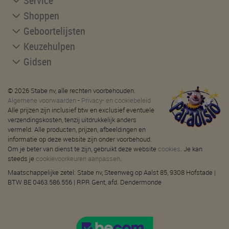
Service
Shoppen
Geboortelijsten
Keuzehulpen
Gidsen
© 2026 Stabe nv, alle rechten voorbehouden.
Algemene voorwaarden
-
Privacy- en cookiebeleid
Alle prijzen zijn inclusief btw en exclusief eventuele
verzendingskosten, tenzij uitdrukkelijk anders
vermeld. Alle producten, prijzen, afbeeldingen en
informatie op deze website zijn onder voorbehoud.
Om je beter van dienst te zijn, gebruikt deze website
cookies
. Je kan
steeds je
cookievoorkeuren aanpassen
.
Maatschappelijke zetel: Stabe nv, Steenweg op Aalst 85, 9308 Hofstade |
BTW BE 0463.586.556 | RPR Gent, afd. Dendermonde