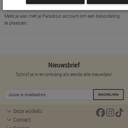
Schrijf de eerste beoordeling
Meld je aan met je Paradisio account om een beoordeling
te plaatsen.
Nieuwsbrief
Schrijf je in en ontvang als eerste alle nieuwtjes!
INSCHRIJVEN
Onze winkels
Contact