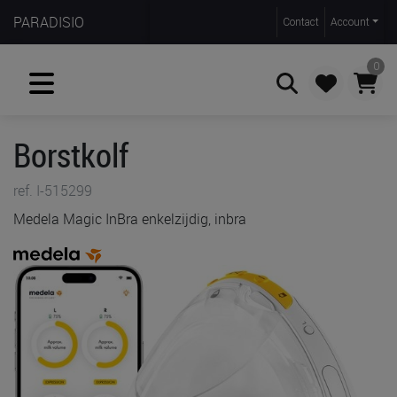
PARADISIO
Contact
Account
0
Borstkolf
Zoeken
ref. I-515299
Medela Magic InBra enkelzijdig, inbra