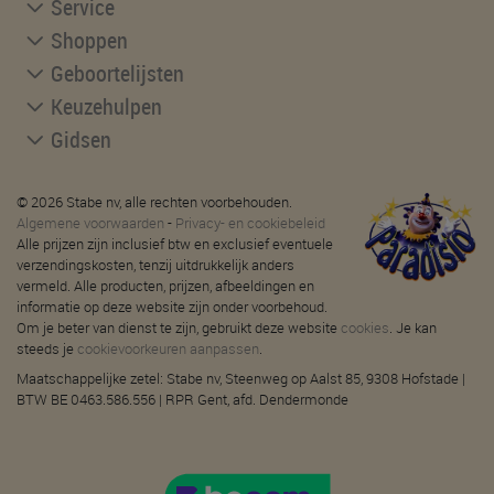
Service
Shoppen
Geboortelijsten
Keuzehulpen
Gidsen
© 2026 Stabe nv, alle rechten voorbehouden.
Algemene voorwaarden
-
Privacy- en cookiebeleid
Alle prijzen zijn inclusief btw en exclusief eventuele
verzendingskosten, tenzij uitdrukkelijk anders
vermeld. Alle producten, prijzen, afbeeldingen en
informatie op deze website zijn onder voorbehoud.
Om je beter van dienst te zijn, gebruikt deze website
cookies
. Je kan
steeds je
cookievoorkeuren aanpassen
.
Maatschappelijke zetel: Stabe nv, Steenweg op Aalst 85, 9308 Hofstade |
BTW BE 0463.586.556 | RPR Gent, afd. Dendermonde