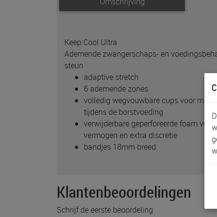
Omschrijving
Keep Cool Ultra
Ademende zwangerschaps- en voedingsbeha
steun
adaptive stretch
C
6 ademende zones
volledig wegvouwbare cups voor maxim
tijdens de borstvoeding
D
verwijderbare geperforeerde foam vull
w
vermogen en extra discretie
g
bandjes 18mm breed
w
Klantenbeoordelingen
Schrijf de eerste beoordeling