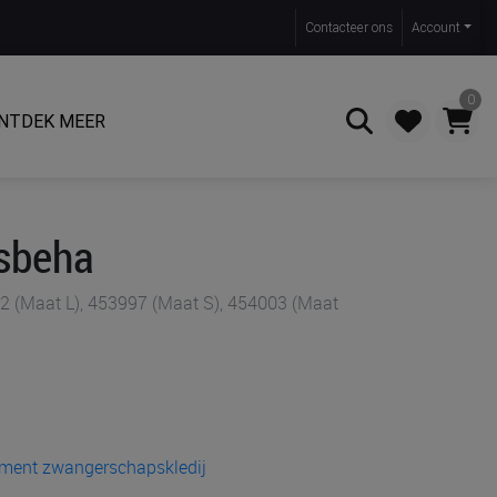
Contact
eer ons
Account
0
NTDEK MEER
Zoeken
sbeha
2 (Maat L), 453997 (Maat S), 454003 (Maat
timent zwangerschapskledij