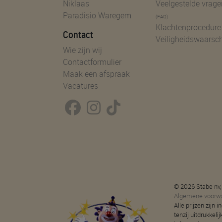
Niklaas
Veelgestelde vrage
Paradisio Waregem
(FAQ)
Klachtenprocedure
Contact
Veiligheidswaarsc
Wie zijn wij
Contactformulier
Maak een afspraak
Vacatures
© 2026 Stabe nv,
Algemene voorw
Alle prijzen zijn
tenzij uitdrukkeli