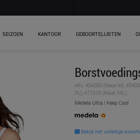
SEIZOEN
KANTOOR
GEBOORTELIJSTEN
O
Borstvoeding
refs. 454000 (Maat M), 45400
XL), 471018 (Maat XXL)
Medela Ultra | Keep Cool
Bekijk het volledige assor