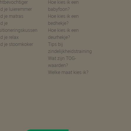
htbevochtiger
Hoe kies ik een
d je luieremmer
babyfoon?
d je matras
Hoe kies ik een
d je
bedhekje?
sitioneringskussen
Hoe kies ik een
d je relax
deurhekje?
nd je stoomkoker
Tips bij
zindelijkheidstraining
Wat zijn TOG-
waarden?
Welke maat kies ik?