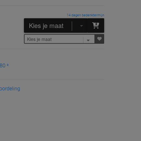
14 dagen bedenktermijn
80 *
eoordeling