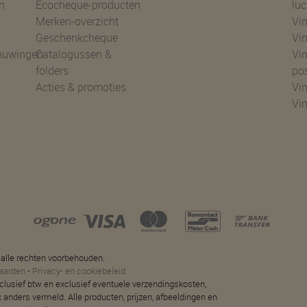
n
Ecocheque-producten
luc
Merken-overzicht
Vin
Geschenkcheque
Vin
huwingen
Catalogussen &
Vin
folders
po
Acties & promoties
Vin
Vi
 alle rechten voorbehouden.
aarden
-
Privacy- en cookiebeleid
 inclusief btw en exclusief eventuele verzendingskosten,
jk anders vermeld. Alle producten, prijzen, afbeeldingen en