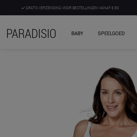
GRATIS VERZENDING VOOR BESTELLINGEN VANAF
80
DE RUIMSTE KEUZE AAN DE SCHERPSTE PRIJZEN
PARADISIO
BABY
SPEELGOED
ONTDEK, BELEEF EN KRIJG ADVIES IN ONZE WINKELS