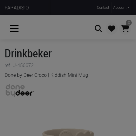
PARADISIO
Contact
Account
0
Drinkbeker
Zoeken
ref. U-456672
Done by Deer Croco | Kiddish Mini Mug