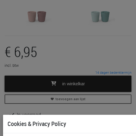
€ 6,95
incl. btw
14 dagen bedenktermijn
in winkelkar
toevoegen aan lijst
In voorraad
Gratis (en direct) af te halen in onze
winkel
te Aalst,
Cookies & Privacy Policy
Gent, Sint-Niklaas en Waregem