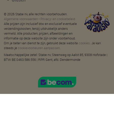
© 2026 Stabe nv, alle rechten voorbehouden.
Algemene voorwaarden
-
Privacy- en cookiebeleid
Alle prijzen zijn inclusief btw en exclusief eventuele
verzendingskosten, tenzij uitdrukkelijk anders
vermeld. Alle producten, prijzen, afbeeldingen en
informatie op deze website zijn onder voorbehoud.
Om je beter van dienst te zijn, gebruikt deze website
cookies
. Je kan
steeds je
cookievoorkeuren aanpassen
.
Maatschappelijke zetel: Stabe nv, Steenweg op Aalst 85, 9308 Hofstade |
BTW BE 0463.586.556 | RPR Gent, afd. Dendermonde