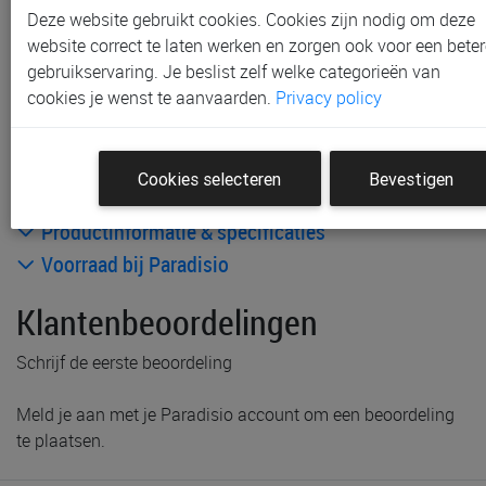
Gratis verzending vanaf € 80 *
Deze website gebruikt cookies. Cookies zijn nodig om deze
website correct te laten werken en zorgen ook voor een beter
Andere artikelen uit deze collectie:
gebruikservaring. Je beslist zelf welke categorieën van
cookies je wenst te aanvaarden.
Privacy policy
Cookies selecteren
Bevestigen
Productinformatie & specificaties
Voorraad bij Paradisio
Klantenbeoordelingen
Schrijf de eerste beoordeling
Meld je aan met je Paradisio account om een beoordeling
te plaatsen.