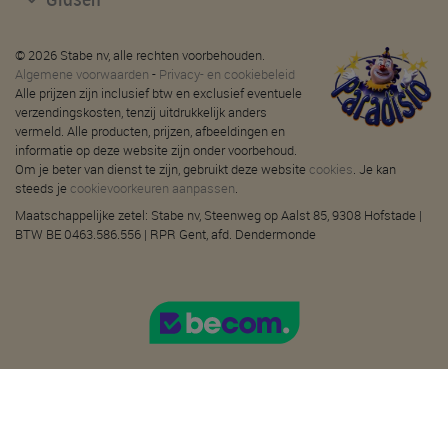
© 2026 Stabe nv, alle rechten voorbehouden.
Algemene voorwaarden
-
Privacy- en cookiebeleid
Alle prijzen zijn inclusief btw en exclusief eventuele
verzendingskosten, tenzij uitdrukkelijk anders
vermeld. Alle producten, prijzen, afbeeldingen en
informatie op deze website zijn onder voorbehoud.
Om je beter van dienst te zijn, gebruikt deze website
cookies
. Je kan
steeds je
cookievoorkeuren aanpassen
.
Maatschappelijke zetel: Stabe nv, Steenweg op Aalst 85, 9308 Hofstade |
BTW BE 0463.586.556 | RPR Gent, afd. Dendermonde