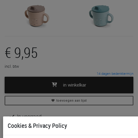
€ 9,95
incl. btw
14 dagen bedenktermijn
in winkelkar
toevoegen aan lijst
In voorraad
Gratis (en direct) af te halen in onze
winkel
te Aalst,
Cookies & Privacy Policy
Gent, Sint-Niklaas en Waregem