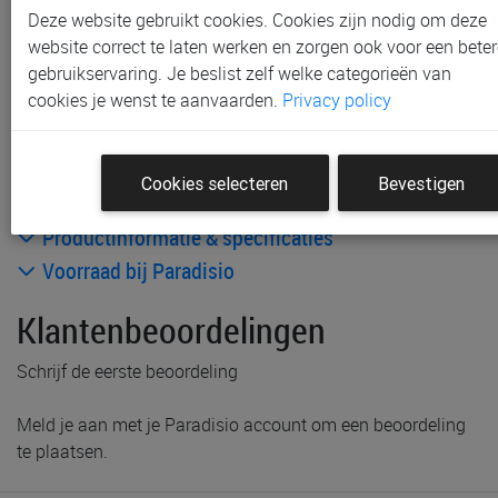
Gratis verzending vanaf € 80 *
Deze website gebruikt cookies. Cookies zijn nodig om deze
website correct te laten werken en zorgen ook voor een beter
Andere artikelen uit deze collectie:
gebruikservaring. Je beslist zelf welke categorieën van
cookies je wenst te aanvaarden.
Privacy policy
Cookies selecteren
Bevestigen
Productinformatie & specificaties
Voorraad bij Paradisio
Klantenbeoordelingen
Schrijf de eerste beoordeling
Meld je aan met je Paradisio account om een beoordeling
te plaatsen.