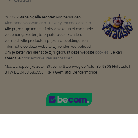
© 2026 Stabe nv, alle rechten voorbehouden.
Algemene voorwaarden
-
Privacy- en cookiebeleid
Alle prijzen zijn inclusief btw en exclusief eventuele
verzendingskosten, tenzij uitdrukkelijk anders
vermeld. Alle producten, prijzen, afbeeldingen en
informatie op deze website zijn onder voorbehoud.
Om je beter van dienst te zijn, gebruikt deze website
cookies
. Je kan
steeds je
cookievoorkeuren aanpassen
.
Maatschappelijke zetel: Stabe nv, Steenweg op Aalst 85, 9308 Hofstade |
BTW BE 0463.586.556 | RPR Gent, afd. Dendermonde