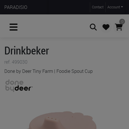
PARADISIO
Contact
Account
0
Drinkbeker
Zoeken
ref. 499030
Done by Deer Tiny Farm | Foodie Spout Cup