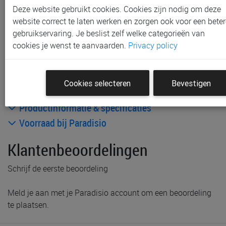
Gratis verzending vanaf € 80 *
Deze website gebruikt cookies. Cookies zijn nodig om deze
website correct te laten werken en zorgen ook voor een beter
Andere artikelen uit deze collectie:
gebruikservaring. Je beslist zelf welke categorieën van
cookies je wenst te aanvaarden.
Privacy policy
Cookies selecteren
Bevestigen
Productinformatie & specificaties
Voorraad bij Paradisio
Klantenbeoordelingen
Schrijf de eerste beoordeling
Meld je aan met je Paradisio account om een beoordeling
te plaatsen.