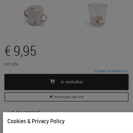
€ 9,95
incl. btw
14 dagen bedenktermijn
in winkelkar
toevoegen aan lijst
In voorraad
Gratis (en direct) af te halen in onze
winkel
te Aalst,
Cookies & Privacy Policy
Gent, Sint-Niklaas en Waregem