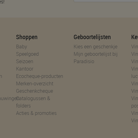
es!
Shoppen
Geboortelijsten
Ke
Baby
Kies een geschenkje
Vin
Speelgoed
Mijn geboortelijst bij
Vin
Seizoen
Paradisio
Vin
Kantoor
Vin
n
Ecocheque-producten
luc
Merken-overzicht
Vin
Geschenkcheque
Vin
huwingen
Catalogussen &
Vin
folders
po
Acties & promoties
Vin
Vi