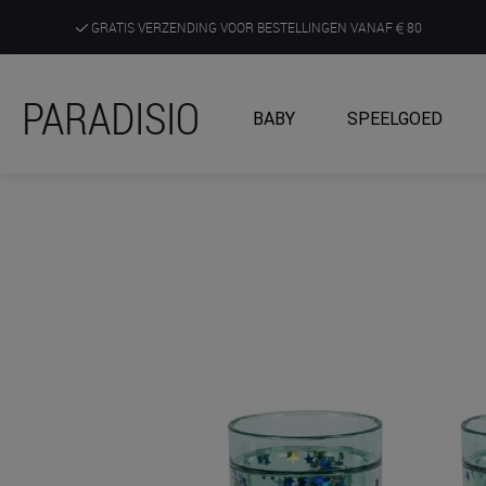
GRATIS VERZENDING VOOR BESTELLINGEN VANAF
80
DE RUIMSTE KEUZE AAN DE SCHERPSTE PRIJZEN
PARADISIO
BABY
SPEELGOED
ONTDEK, BELEEF EN KRIJG ADVIES IN ONZE WINKELS