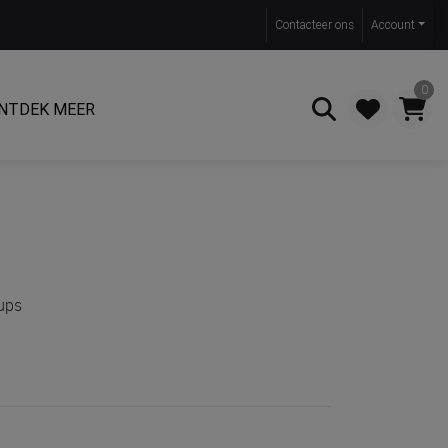
Contact
eer ons
Account
0
NTDEK MEER
Zoeken
Cups