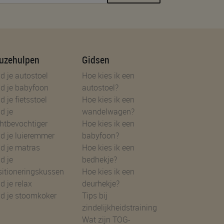
uzehulpen
Gidsen
d je autostoel
Hoe kies ik een
d je babyfoon
autostoel?
d je fietsstoel
Hoe kies ik een
d je
wandelwagen?
htbevochtiger
Hoe kies ik een
d je luieremmer
babyfoon?
d je matras
Hoe kies ik een
d je
bedhekje?
sitioneringskussen
Hoe kies ik een
d je relax
deurhekje?
nd je stoomkoker
Tips bij
zindelijkheidstraining
Wat zijn TOG-