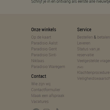
Schrijf je in en ontvang als eerste alle nieuwtj
Onze winkels
Service
Op de kaart
Bestellen
&
betalen
Paradisio Aalst
Leveren
Paradisio Gent
Status van je
Paradisio Sint-
reservatie
Niklaas
Veelgestelde vrage
Paradisio Waregem
(FAQ)
Klachtenprocedure
Contact
Veiligheidswaarsc
Wie zijn wij
Contactformulier
Maak een afspraak
Vacatures