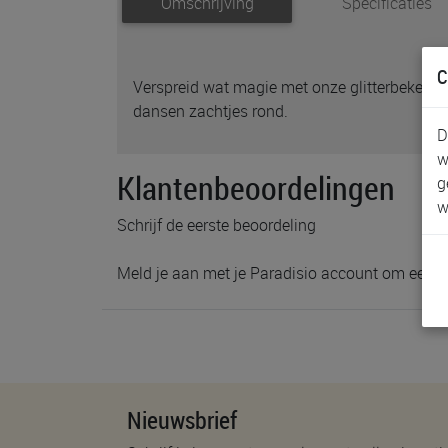
Omschrijving
Specificaties
C
Verspreid wat magie met onze glitterbekers. S
dansen zachtjes rond.
D
w
Klantenbeoordelingen
g
w
Schrijf de eerste beoordeling
Meld je aan met je Paradisio account om een b
Nieuwsbrief