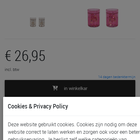
€ 26,95
incl. btw
14 dagen bedenktermijn
in winkelkar
Cookies & Privacy Policy
toevoegen aan lijst
In voorraad
Deze website gebruikt cookies. Cookies zijn nodig om deze
Gratis (en direct) af te halen in onze
winkel
te Sint-
website correct te laten werken en zorgen ook voor een beter
Niklaas en Waregem
gebruikservaring. Je beslist zelf welke categorieën van