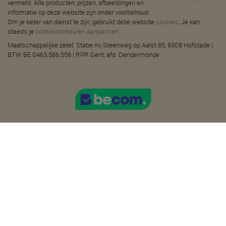
vermeld. Alle producten, prijzen, afbeeldingen en
informatie op deze website zijn onder voorbehoud.
Om je beter van dienst te zijn, gebruikt deze website
cookies
. Je kan
steeds je
cookievoorkeuren aanpassen
.
Maatschappelijke zetel: Stabe nv, Steenweg op Aalst 85, 9308 Hofstade |
BTW BE 0463.586.556 | RPR Gent, afd. Dendermonde