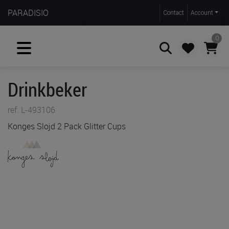
PARADISIO
Contact
Account
0
Drinkbeker
Zoeken
ref. L-493106
Konges Slojd 2 Pack Glitter Cups