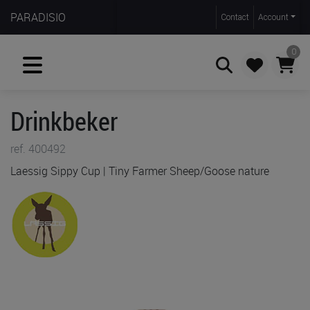
PARADISIO
Contact
Account
0
Drinkbeker
Zoeken
ref. 400492
Laessig Sippy Cup | Tiny Farmer Sheep/Goose nature