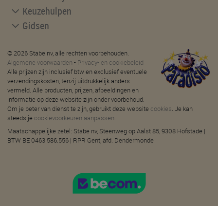
Keuzehulpen
Gidsen
© 2026 Stabe nv, alle rechten voorbehouden.
Algemene voorwaarden
-
Privacy- en cookiebeleid
Alle prijzen zijn inclusief btw en exclusief eventuele
verzendingskosten, tenzij uitdrukkelijk anders
vermeld. Alle producten, prijzen, afbeeldingen en
informatie op deze website zijn onder voorbehoud.
Om je beter van dienst te zijn, gebruikt deze website
cookies
. Je kan
steeds je
cookievoorkeuren aanpassen
.
Maatschappelijke zetel: Stabe nv, Steenweg op Aalst 85, 9308 Hofstade |
BTW BE 0463.586.556 | RPR Gent, afd. Dendermonde