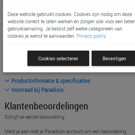
Gratis (en direct) af te halen in onze
winkel
te Aalst,
Gent, Sint-Niklaas en Waregem
Deze website gebruikt cookies. Cookies zijn nodig om deze
Gratis verzending vanaf € 80 *
website correct te laten werken en zorgen ook voor een beter
gebruikservaring. Je beslist zelf welke categorieën van
Andere artikelen uit deze collectie:
cookies je wenst te aanvaarden.
Privacy policy
Cookies selecteren
Bevestigen
Productinformatie & specificaties
Voorraad bij Paradisio
Klantenbeoordelingen
Schrijf de eerste beoordeling
Meld je aan met je Paradisio account om een beoordeling