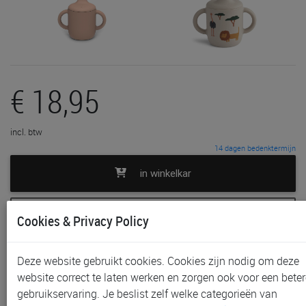
€ 18,95
incl. btw
14 dagen bedenktermijn
in winkelkar
toevoegen aan lijst
Cookies & Privacy Policy
In voorraad
Gratis (en direct) af te halen in onze
winkel
te Aalst,
Deze website gebruikt cookies. Cookies zijn nodig om deze
Gent en Waregem
website correct te laten werken en zorgen ook voor een beter
Niet meer verkrijgbaar in onze
winkel
te Sint-Niklaas
gebruikservaring. Je beslist zelf welke categorieën van