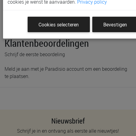
Gratis verzending vanaf € 80 *
cookies je wenst te aanvaarden.
Privacy policy
Productinformatie & specificaties
Cookies selecteren
Bevestigen
Voorraad bij Paradisio
Klantenbeoordelingen
Schrijf de eerste beoordeling
Meld je aan met je Paradisio account om een beoordeling
te plaatsen.
Nieuwsbrief
Schrijf je in en ontvang als eerste alle nieuwtjes!