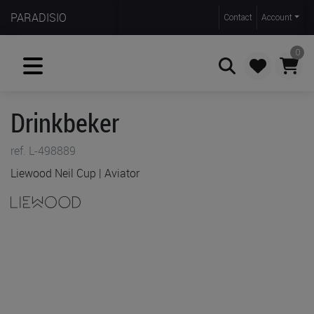
PARADISIO
Contact
Account
0
Drinkbeker
Zoeken
ref. L-498889
Liewood Neil Cup | Aviator