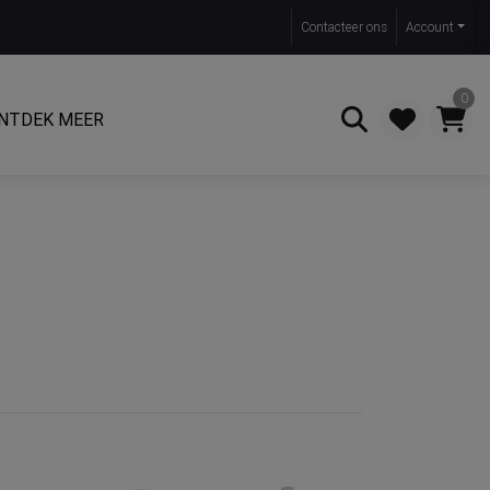
Contact
eer ons
Account
0
NTDEK MEER
Zoeken