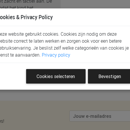
t zacht en tactiel aan. De
odat het kind het
 kan voorbereiden op het
ookies & Privacy Policy
eze website gebruikt cookies. Cookies zijn nodig om deze
ebsite correct te laten werken en zorgen ook voor een betere
ebruikservaring. Je beslist zelf welke categorieën van cookies je
enst te aanvaarden.
Privacy policy
eoordeling te plaatsen.
Cookies selecteren
Bevestigen
es!