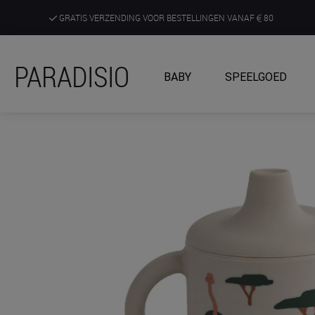
GRATIS VERZENDING VOOR BESTELLINGEN VANAF
80
DE RUIMSTE KEUZE AAN DE SCHERPSTE PRIJZEN
PARADISIO
BABY
SPEELGOED
ONTDEK, BELEEF EN KRIJG ADVIES IN ONZE WINKELS