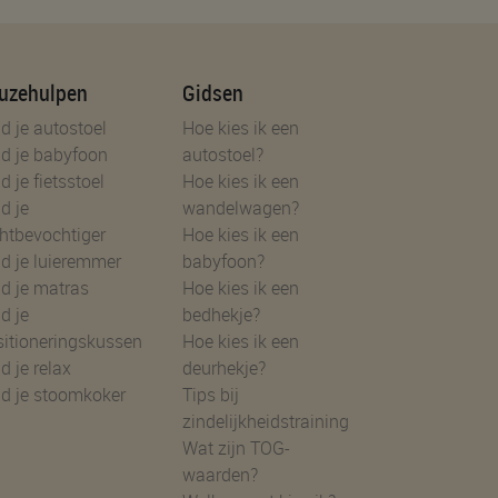
uzehulpen
Gidsen
d je autostoel
Hoe kies ik een
d je babyfoon
autostoel?
d je fietsstoel
Hoe kies ik een
d je
wandelwagen?
htbevochtiger
Hoe kies ik een
d je luieremmer
babyfoon?
d je matras
Hoe kies ik een
d je
bedhekje?
sitioneringskussen
Hoe kies ik een
d je relax
deurhekje?
nd je stoomkoker
Tips bij
zindelijkheidstraining
Wat zijn TOG-
waarden?