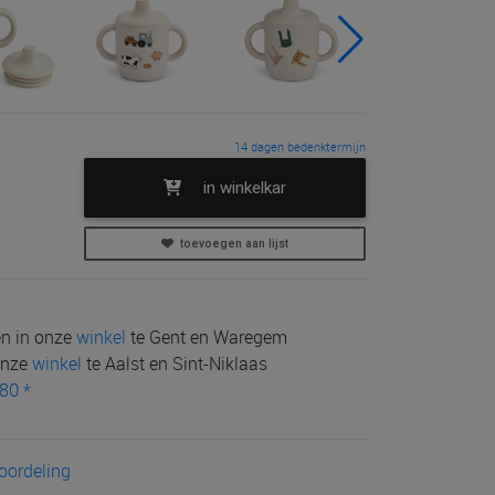
14 dagen bedenktermijn
in winkelkar
toevoegen aan lijst
len in onze
winkel
te Gent en Waregem
 onze
winkel
te Aalst en Sint-Niklaas
80 *
eoordeling