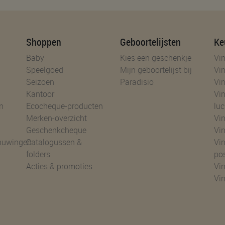
Shoppen
Geboortelijsten
Ke
Baby
Kies een geschenkje
Vin
Speelgoed
Mijn geboortelijst bij
Vin
Seizoen
Paradisio
Vin
Kantoor
Vin
n
Ecocheque-producten
luc
Merken-overzicht
Vin
Geschenkcheque
Vin
huwingen
Catalogussen &
Vin
folders
po
Acties & promoties
Vin
Vi