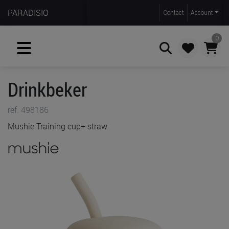
PARADISIO
Contact
Account
0
Drinkbeker
Zoeken
ref. 498186
Mushie Training cup+ straw