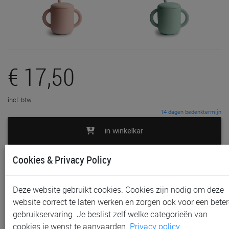
€ 17,50
incl. btw
14 dagen bedenktermijn
in winkelkar
Cookies & Privacy Policy
toevoegen aan lijst
In voorraad
Deze website gebruikt cookies. Cookies zijn nodig om deze
Gratis (en direct) af te halen in onze
winkel
te Aalst,
website correct te laten werken en zorgen ook voor een beter
Gent, Sint-Niklaas en Waregem
gebruikservaring. Je beslist zelf welke categorieën van
Gratis verzending vanaf € 80 *
cookies je wenst te aanvaarden.
Privacy policy