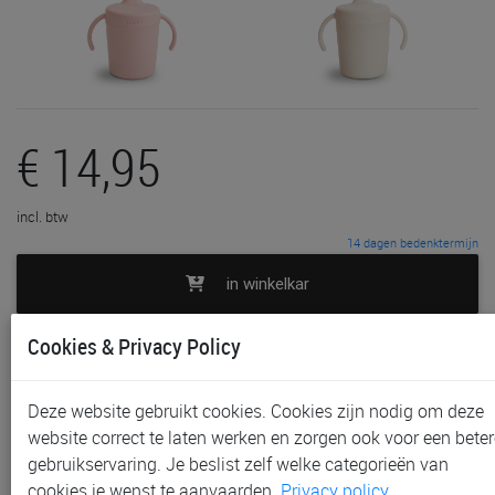
€ 14,95
incl. btw
14 dagen bedenktermijn
in winkelkar
Cookies & Privacy Policy
toevoegen aan lijst
In voorraad
Deze website gebruikt cookies. Cookies zijn nodig om deze
Gratis (en direct) af te halen in onze
winkel
te Aalst,
website correct te laten werken en zorgen ook voor een beter
Gent, Sint-Niklaas en Waregem
gebruikservaring. Je beslist zelf welke categorieën van
Gratis verzending vanaf € 80 *
cookies je wenst te aanvaarden.
Privacy policy