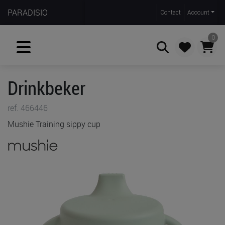
PARADISIO
Contact
Account
0
Drinkbeker
Zoeken
ref. 466446
Mushie Training sippy cup