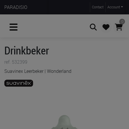
PARADISIO
Contact
Account
0
Drinkbeker
Zoeken
ref. 532399
Suavinex Leerbeker | Wonderland