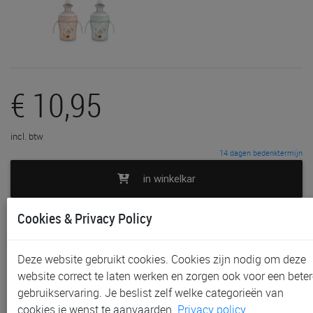
€ 10,95
incl. btw
14 dagen bedenktermijn
in winkelkar
Cookies & Privacy Policy
toevoegen aan lijst
In voorraad
Deze website gebruikt cookies. Cookies zijn nodig om deze
Gratis (en direct) af te halen in onze
winkel
te Aalst,
website correct te laten werken en zorgen ook voor een beter
Gent, Sint-Niklaas en Waregem
gebruikservaring. Je beslist zelf welke categorieën van
Gratis verzending vanaf € 80 *
cookies je wenst te aanvaarden.
Privacy policy