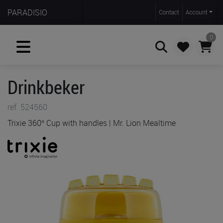
PARADISIO
Contact
Account
0
Drinkbeker
Zoeken
ref. 524560
Trixie 360° Cup with handles | Mr. Lion Mealtime