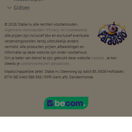
Gidsen
© 2026 Stabe nv, alle rechten voorbehouden.
Algemene voorwaarden
-
Privacy- en cookiebeleid
Alle prijzen zijn inclusief btw en exclusief eventuele
verzendingskosten, tenzij uitdrukkelijk anders
vermeld. Alle producten, prijzen, afbeeldingen en
informatie op deze website zijn onder voorbehoud.
Om je beter van dienst te zijn, gebruikt deze website
cookies
. Je kan
steeds je
cookievoorkeuren aanpassen
.
Maatschappelijke zetel: Stabe nv, Steenweg op Aalst 85, 9308 Hofstade |
BTW BE 0463.586.556 | RPR Gent, afd. Dendermonde