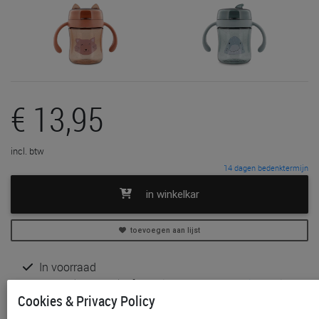
€ 13,95
incl. btw
14 dagen bedenktermijn
in winkelkar
toevoegen aan lijst
In voorraad
Gratis (en direct) af te halen in onze
winkel
te Aalst,
Cookies & Privacy Policy
Gent, Sint-Niklaas en Waregem
Gratis verzending vanaf € 80 *