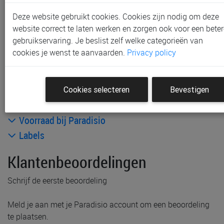
Deze website gebruikt cookies. Cookies zijn nodig om deze
Andere artikelen uit deze collectie:
website correct te laten werken en zorgen ook voor een beter
gebruikservaring. Je beslist zelf welke categorieën van
cookies je wenst te aanvaarden.
Privacy policy
Cookies selecteren
Bevestigen
Productinformatie & specificaties
Voorraad bij Paradisio
Labels
Klantenbeoordelingen
Schrijf de eerste beoordeling
Meld je aan met je Paradisio account om een beoordeling
te plaatsen.