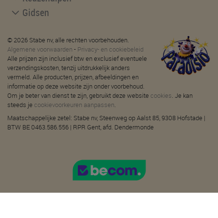
Gidsen
© 2026 Stabe nv, alle rechten voorbehouden.
Algemene voorwaarden
-
Privacy- en cookiebeleid
Alle prijzen zijn inclusief btw en exclusief eventuele
verzendingskosten, tenzij uitdrukkelijk anders
vermeld. Alle producten, prijzen, afbeeldingen en
informatie op deze website zijn onder voorbehoud.
Om je beter van dienst te zijn, gebruikt deze website
cookies
. Je kan
steeds je
cookievoorkeuren aanpassen
.
Maatschappelijke zetel: Stabe nv, Steenweg op Aalst 85, 9308 Hofstade |
BTW BE 0463.586.556 | RPR Gent, afd. Dendermonde