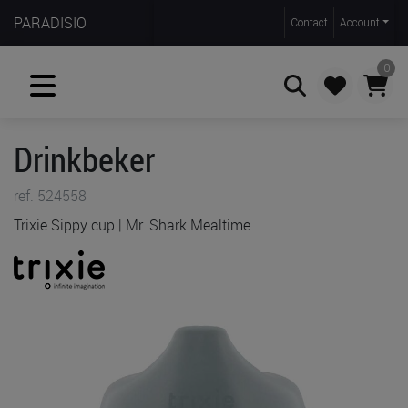
PARADISIO
Contact
Account
0
Drinkbeker
Zoeken
ref. 524558
Trixie Sippy cup | Mr. Shark Mealtime