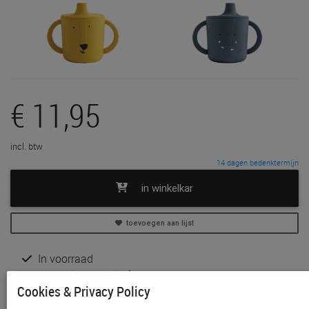
€ 11,95
incl. btw
14 dagen bedenktermijn
in winkelkar
toevoegen aan lijst
In voorraad
Gratis (en direct) af te halen in onze
winkel
te Aalst,
Cookies & Privacy Policy
Gent, Sint-Niklaas en Waregem
Gratis verzending vanaf € 80 *