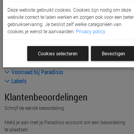
Deze website gebruikt cookies. Cookies zijn nodig om deze
Andere artikelen uit deze collectie:
website correct te laten werken en zorgen ook voor een beter
gebruikservaring. Je beslist zelf welke categorieën van
cookies je wenst te aanvaarden.
Privacy policy
Cookies selecteren
Bevestigen
Productinformatie & specificaties
Voorraad bij Paradisio
Labels
Klantenbeoordelingen
Schrijf de eerste beoordeling
Meld je aan met je Paradisio account om een beoordeling
te plaatsen.