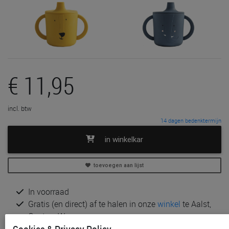
€ 11,95
incl. btw
14 dagen bedenktermijn
in winkelkar
toevoegen aan lijst
In voorraad
Gratis (en direct) af te halen in onze
winkel
te Aalst,
Gent en Waregem
Gratis (na bestelling) af te halen in onze
winkel
te