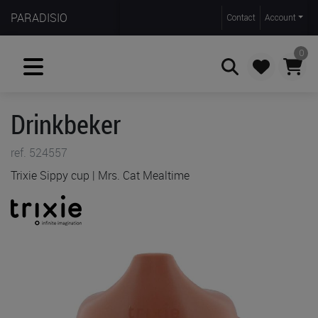
PARADISIO
Contact
Account
0
Drinkbeker
Zoeken
ref. 524557
Trixie Sippy cup | Mrs. Cat Mealtime