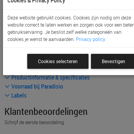
Cookies & Privacy Policy
Sint-Niklaas
Gratis verzending vanaf € 80 *
Deze website gebruikt cookies. Cookies zijn nodig om deze
website correct te laten werken en zorgen ook voor een beter
Andere artikelen uit deze collectie:
gebruikservaring. Je beslist zelf welke categorieën van
cookies je wenst te aanvaarden.
Privacy policy
Cookies selecteren
Bevestigen
Productinformatie & specificaties
Voorraad bij Paradisio
Labels
Klantenbeoordelingen
Schrijf de eerste beoordeling