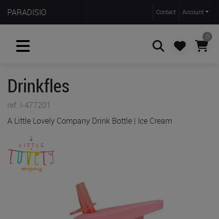
PARADISIO
Contact
Account
0
Drinkfles
Zoeken
ref. I-477201
A Little Lovely Company Drink Bottle | Ice Cream