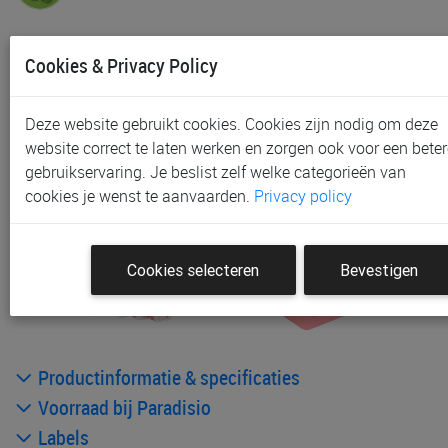
In voorraad
Cookies & Privacy Policy
Gratis (en direct) af te halen in onze
winkel
te
Waregem
Gratis (na bestelling) af te halen in onze
winkel
te
Deze website gebruikt cookies. Cookies zijn nodig om deze
Aalst, Gent en Sint-Niklaas
website correct te laten werken en zorgen ook voor een beter
Gratis verzending vanaf € 80 *
gebruikservaring. Je beslist zelf welke categorieën van
cookies je wenst te aanvaarden.
Privacy policy
Andere artikelen uit deze collectie:
Cookies selecteren
Bevestigen
Productinformatie & specificaties
Voorraad bij Paradisio
Labels