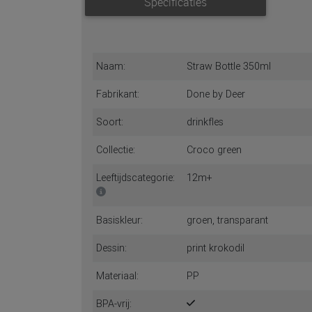
Specificaties
Naam:
Straw Bottle 350ml
Fabrikant:
Done by Deer
Soort:
drinkfles
Collectie:
Croco green
Leeftijdscategorie:
12m+
Basiskleur:
groen, transparant
Dessin:
print krokodil
Materiaal:
PP
BPA-vrij: