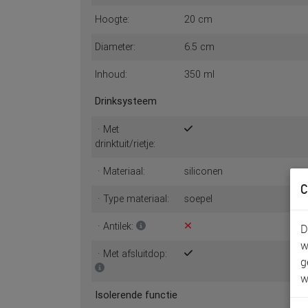
Hoogte:
20 cm
Diameter:
6.5 cm
Inhoud:
350 ml
Drinksysteem
· Met
drinktuit/rietje:
· Materiaal:
siliconen
C
· Type materiaal:
soepel
· Antilek:
D
w
· Met afsluitdop:
g
w
Isolerende functie