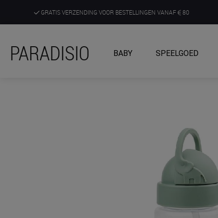
GRATIS VERZENDING VOOR BESTELLINGEN VANAF
80
DE RUIMSTE KEUZE AAN DE SCHERPSTE PRIJZEN
PARADISIO
BABY
SPEELGOED
ONTDEK, BELEEF EN KRIJG ADVIES IN ONZE WINKELS