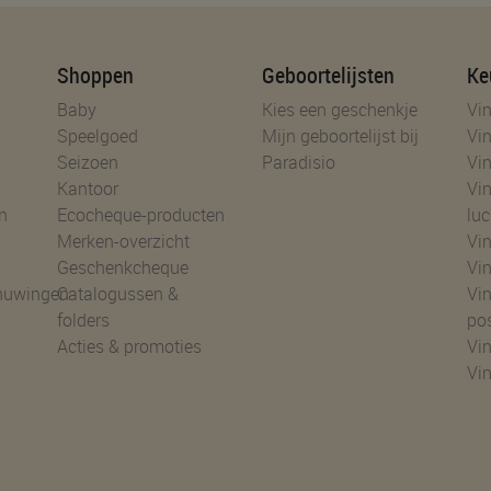
Shoppen
Geboortelijsten
Ke
Baby
Kies een geschenkje
Vin
Speelgoed
Mijn geboortelijst bij
Vin
Seizoen
Paradisio
Vin
Kantoor
Vin
n
Ecocheque-producten
luc
Merken-overzicht
Vin
Geschenkcheque
Vin
huwingen
Catalogussen &
Vin
folders
po
Acties & promoties
Vin
Vi