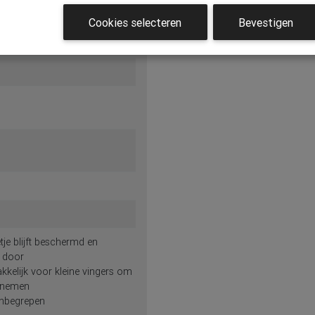
Cookies selecteren
Bevestigen
tje blijft beschermd en
s door
akkelijk voor kleine vingers om
e nemen
inbegrepen