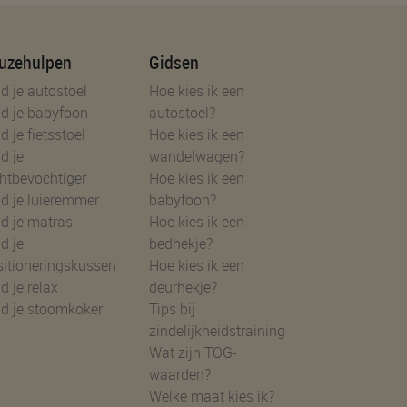
uzehulpen
Gidsen
d je autostoel
Hoe kies ik een
d je babyfoon
autostoel?
d je fietsstoel
Hoe kies ik een
d je
wandelwagen?
htbevochtiger
Hoe kies ik een
d je luieremmer
babyfoon?
d je matras
Hoe kies ik een
d je
bedhekje?
sitioneringskussen
Hoe kies ik een
d je relax
deurhekje?
nd je stoomkoker
Tips bij
zindelijkheidstraining
Wat zijn TOG-
waarden?
Welke maat kies ik?