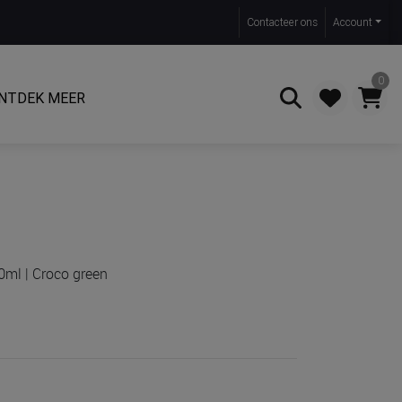
Contact
eer ons
Account
0
NTDEK MEER
Zoeken
0ml | Croco green