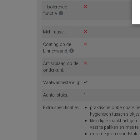
· Isolerende
functie:
Met infuser:
Coating op de
binnenwand:
Antisliplaag op de
onderkant:
Vaatwasbestendig:
Aantal stuks:
1
Extra specificaties:
praktische opbergbare rie
hygiënisch tussen slokje
klein lipje maakt het gem
vast te pakken en mee t
extra rietje en mondstuk 