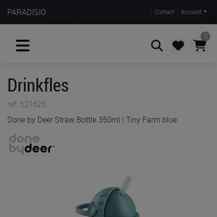
PARADISIO
Contact
Account
0
Drinkfles
Zoeken
ref. 521625
Done by Deer Straw Bottle 350ml | Tiny Farm blue