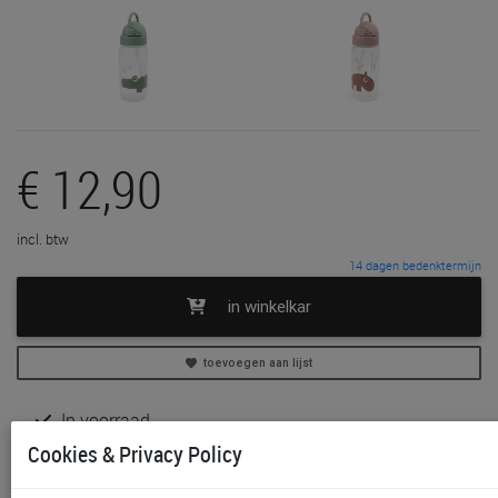
€ 12,90
incl. btw
14 dagen bedenktermijn
in winkelkar
toevoegen aan lijst
In voorraad
Gratis (en direct) af te halen in onze
winkel
te Aalst,
Cookies & Privacy Policy
Gent, Sint-Niklaas en Waregem