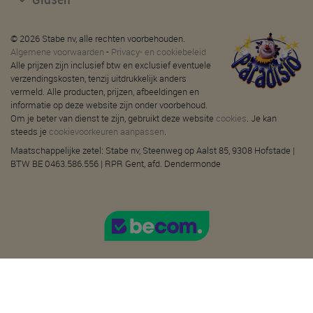
© 2026 Stabe nv, alle rechten voorbehouden.
Algemene voorwaarden
-
Privacy- en cookiebeleid
Alle prijzen zijn inclusief btw en exclusief eventuele
verzendingskosten, tenzij uitdrukkelijk anders
vermeld. Alle producten, prijzen, afbeeldingen en
informatie op deze website zijn onder voorbehoud.
Om je beter van dienst te zijn, gebruikt deze website
cookies
. Je kan
steeds je
cookievoorkeuren aanpassen
.
Maatschappelijke zetel: Stabe nv, Steenweg op Aalst 85, 9308 Hofstade |
BTW BE 0463.586.556 | RPR Gent, afd. Dendermonde