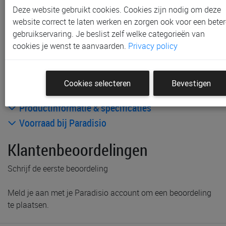
Gratis verzending vanaf € 80 *
Deze website gebruikt cookies. Cookies zijn nodig om deze
website correct te laten werken en zorgen ook voor een beter
Andere artikelen uit deze collectie:
gebruikservaring. Je beslist zelf welke categorieën van
cookies je wenst te aanvaarden.
Privacy policy
Cookies selecteren
Bevestigen
Productinformatie & specificaties
Voorraad bij Paradisio
Klantenbeoordelingen
Schrijf de eerste beoordeling
Meld je aan met je Paradisio account om een beoordeling
te plaatsen.