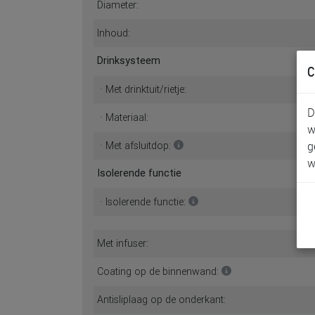
Diameter:
Inhoud:
Drinksysteem
C
· Met drinktuit/rietje:
D
· Materiaal:
w
g
· Met afsluitdop:
w
Isolerende functie
· Isolerende functie:
Met infuser:
Coating op de binnenwand:
Antisliplaag op de onderkant: