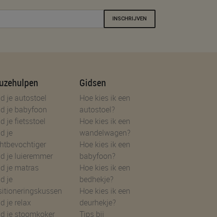
INSCHRIJVEN
uzehulpen
Gidsen
d je autostoel
Hoe kies ik een
d je babyfoon
autostoel?
d je fietsstoel
Hoe kies ik een
d je
wandelwagen?
htbevochtiger
Hoe kies ik een
d je luieremmer
babyfoon?
d je matras
Hoe kies ik een
d je
bedhekje?
sitioneringskussen
Hoe kies ik een
d je relax
deurhekje?
nd je stoomkoker
Tips bij