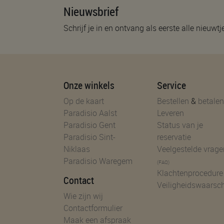
Nieuwsbrief
Schrijf je in en ontvang als eerste alle nieuwtj
Onze winkels
Service
Op de kaart
Bestellen
&
betalen
Paradisio Aalst
Leveren
Paradisio Gent
Status van je
Paradisio Sint-
reservatie
Niklaas
Veelgestelde vrage
Paradisio Waregem
(FAQ)
Klachtenprocedure
Contact
Veiligheidswaarsc
Wie zijn wij
Contactformulier
Maak een afspraak