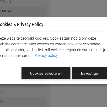
7.3 cm
500 ml
ookies & Privacy Policy
eze website gebruikt cookies. Cookies zijn nodig om deze
siliconen
ebsite correct te laten werken en zorgen ook voor een betere
ebruikservaring. Je beslist zelf welke categorieën van cookies je
enst te aanvaarden.
Privacy policy
Cookies selecteren
Bevestigen