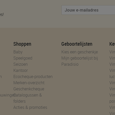
es!
Shoppen
Geboortelijsten
Ke
Baby
Kies een geschenkje
Vin
Speelgoed
Mijn geboortelijst bij
Vin
Seizoen
Paradisio
Vin
Kantoor
Vin
n
Ecocheque-producten
luc
Merken-overzicht
Vin
Geschenkcheque
Vin
huwingen
Catalogussen &
Vin
folders
po
Acties & promoties
Vin
Vi