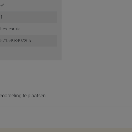
1
hergebruik
5715493492205
eoordeling te plaatsen.