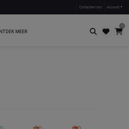
Contact
eer ons
Account
0
NTDEK MEER
Zoeken