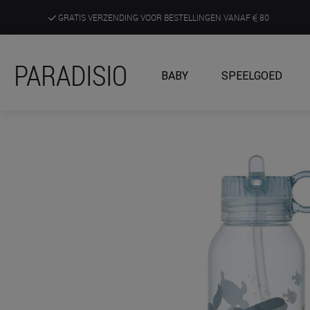
GRATIS VERZENDING VOOR BESTELLINGEN VANAF
80
DE RUIMSTE KEUZE AAN DE SCHERPSTE PRIJZEN
PARADISIO
BABY
SPEELGOED
ONTDEK, BELEEF EN KRIJG ADVIES IN ONZE WINKELS