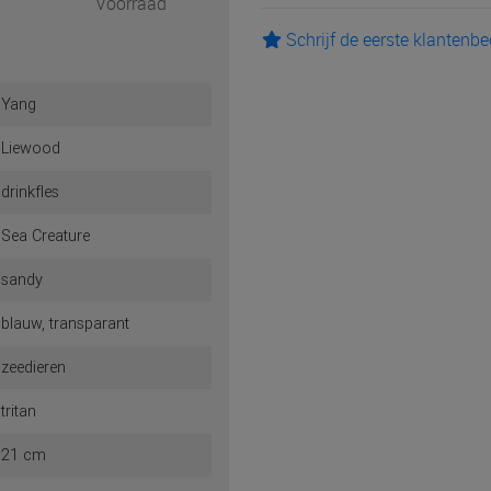
Voorraad
Schrijf de eerste klantenb
Yang
Liewood
drinkfles
Sea Creature
sandy
blauw, transparant
zeedieren
tritan
21 cm