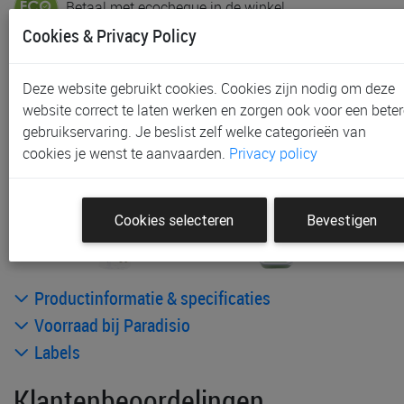
Betaal met ecocheque in de winkel
Cookies & Privacy Policy
Niet in voorraad in onze winkels
Gratis afhalen in onze winkels mogelijk na bestelling
Deze website gebruikt cookies. Cookies zijn nodig om deze
Gratis verzending vanaf € 80 *
website correct te laten werken en zorgen ook voor een beter
gebruikservaring. Je beslist zelf welke categorieën van
cookies je wenst te aanvaarden.
Privacy policy
Andere artikelen uit deze collectie:
Cookies selecteren
Bevestigen
Productinformatie & specificaties
Voorraad bij Paradisio
Labels
Klantenbeoordelingen