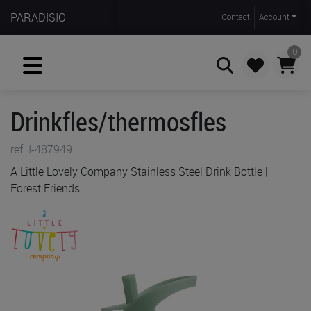
PARADISIO
Contact
Account
0
Drinkfles/thermosfles
Zoeken
ref. I-487949
A Little Lovely Company Stainless Steel Drink Bottle |
Forest Friends