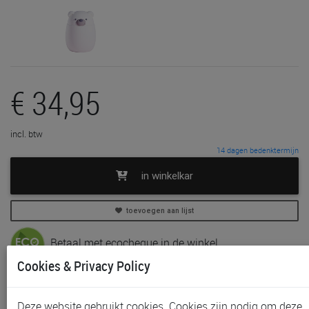
€ 34,95
incl. btw
14 dagen bedenktermijn
in winkelkar
toevoegen aan lijst
Betaal met ecocheque in de winkel
Cookies & Privacy Policy
In voorraad
Gratis (en direct) af te halen in onze
winkel
te Aalst,
Deze website gebruikt cookies. Cookies zijn nodig om deze