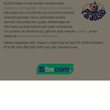
© 2026 Stabe nv, alle rechten voorbehouden.
Algemene voorwaarden
-
Privacy- en cookiebeleid
Alle prijzen zijn inclusief btw en exclusief eventuele
verzendingskosten, tenzij uitdrukkelijk anders
vermeld. Alle producten, prijzen, afbeeldingen en
informatie op deze website zijn onder voorbehoud.
Om je beter van dienst te zijn, gebruikt deze website
cookies
. Je kan
steeds je
cookievoorkeuren aanpassen
.
Maatschappelijke zetel: Stabe nv, Steenweg op Aalst 85, 9308 Hofstade |
BTW BE 0463.586.556 | RPR Gent, afd. Dendermonde