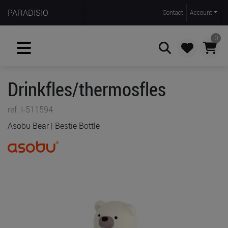
PARADISIO
Contact
Account
0
Drinkfles/thermosfles
Zoeken
ref. I-511594
Asobu Bear | Bestie Bottle