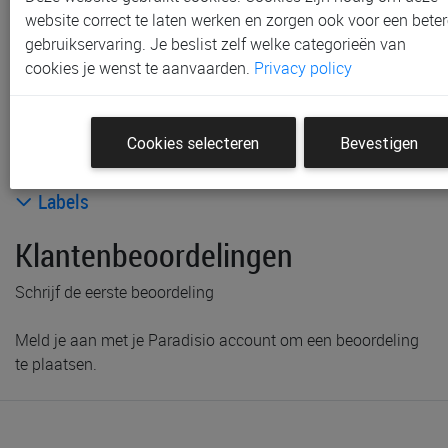
Sint-Niklaas en Waregem
website correct te laten werken en zorgen ook voor een beter
Gratis (na bestelling) af te halen in onze
winkel
te
gebruikservaring. Je beslist zelf welke categorieën van
Gent
cookies je wenst te aanvaarden.
Privacy policy
Gratis verzending vanaf € 80 *
Productinformatie & specificaties
Cookies selecteren
Bevestigen
Voorraad bij Paradisio
Labels
Klantenbeoordelingen
Schrijf de eerste beoordeling
Meld je aan met je Paradisio account om een beoordeling
te plaatsen.