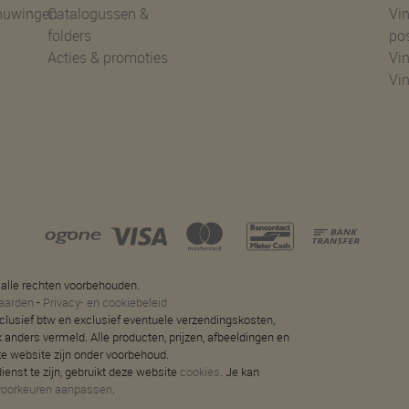
huwingen
Catalogussen &
Vin
folders
po
Acties & promoties
Vin
Vi
 alle rechten voorbehouden.
aarden
-
Privacy- en cookiebeleid
 inclusief btw en exclusief eventuele verzendingskosten,
jk anders vermeld. Alle producten, prijzen, afbeeldingen en
ze website zijn onder voorbehoud.
ienst te zijn, gebruikt deze website
cookies
. Je kan
voorkeuren aanpassen
.