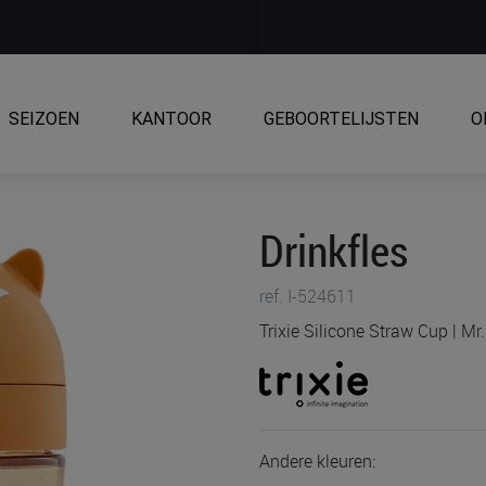
SEIZOEN
KANTOOR
GEBOORTELIJSTEN
O
Drinkfles
ref. I-524611
Trixie Silicone Straw Cup | M
Andere kleuren: