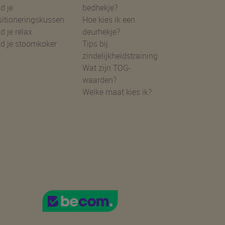
d je
bedhekje?
sitioneringskussen
Hoe kies ik een
d je relax
deurhekje?
nd je stoomkoker
Tips bij
zindelijkheidstraining
Wat zijn TOG-
waarden?
Welke maat kies ik?