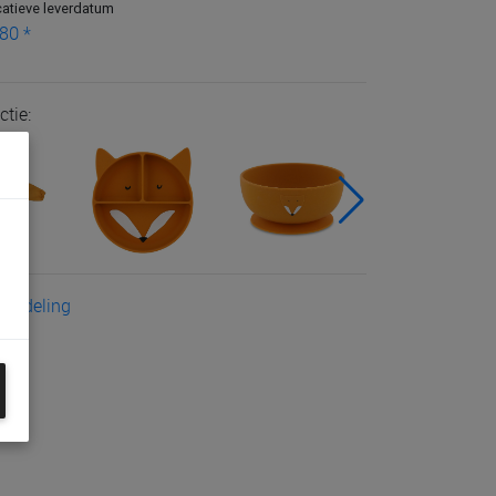
catieve leverdatum
80 *
ctie:
eoordeling