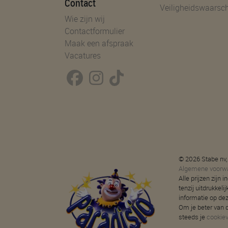
Contact
Veiligheidswaarsc
Wie zijn wij
Contactformulier
Maak een afspraak
Vacatures
© 2026 Stabe nv,
Algemene voorw
Alle prijzen zijn
tenzij uitdrukkeli
informatie op de
Om je beter van d
steeds je
cookie