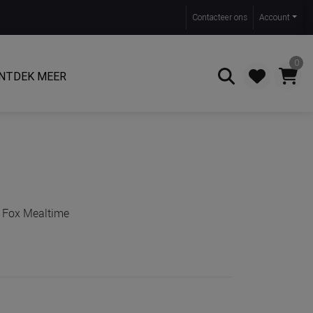
Contact
eer ons
Account
0
NTDEK MEER
Zoeken
r. Fox Mealtime