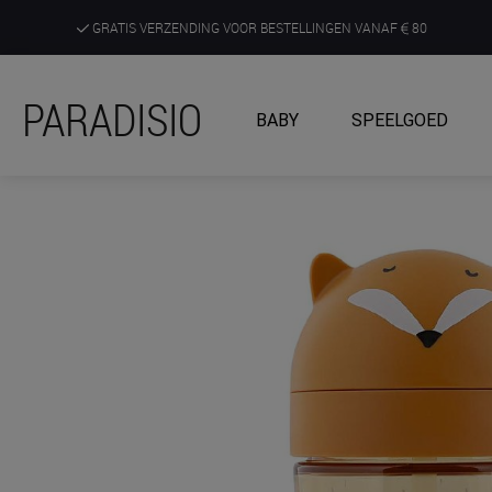
GRATIS VERZENDING VOOR BESTELLINGEN VANAF
80
DE RUIMSTE KEUZE AAN DE SCHERPSTE PRIJZEN
PARADISIO
BABY
SPEELGOED
ONTDEK, BELEEF EN KRIJG ADVIES IN ONZE WINKELS