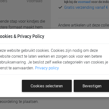
bels
Voorraad
kijk bij de
voorraad
voor de indi
Gratis verzending vanaf € 
lgende stap voor kindjes die
Andere artikelen uit deze colle
grotere formaat maakt hem
armate kinderen groeien.
ookies & Privacy Policy
schikt over een anti-lek
rsen voorkomt wanneer de
eze website gebruikt cookies. Cookies zijn nodig om deze
os en transparant Tritan?
ebsite correct te laten werken en zorgen ook voor een betere
atuurlijk ook
ebruikservaring. Je beslist zelf welke categorieën van cookies je
ig dagelijks gebruik.
Schrijf de eerste klantenb
enst te aanvaarden.
Privacy policy
Cookies selecteren
Bevestigen
eoordeling te plaatsen.