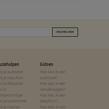
INSCHRIJVEN
uzehulpen
Gidsen
d je autostoel
Hoe kies ik een
d je babyfoon
autostoel?
d je fietsstoel
Hoe kies ik een
d je
wandelwagen?
htbevochtiger
Hoe kies ik een
d je luieremmer
babyfoon?
d je matras
Hoe kies ik een