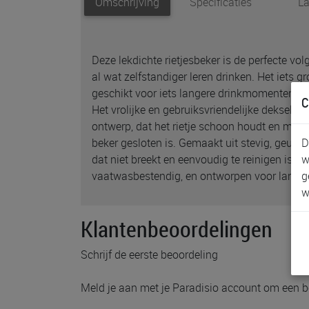
Omschrijving
Specificaties
La
Deze lekdichte rietjesbeker is de perfecte vo
al wat zelfstandiger leren drinken. Het iets 
geschikt voor iets langere drinkmomenten na
C
Het vrolijke en gebruiksvriendelijke deksel be
ontwerp, dat het rietje schoon houdt en mo
D
beker gesloten is. Gemaakt uit stevig, geurlo
w
dat niet breekt en eenvoudig te reinigen is. N
g
vaatwasbestendig, en ontworpen voor langdur
w
Klantenbeoordelingen
Schrijf de eerste beoordeling
Meld je aan met je Paradisio account om een b