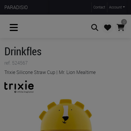
PARADISIO
Contact
Account
0
Drinkfles
Zoeken
ref. 524567
Trixie Silicone Straw Cup | Mr. Lion Mealtime