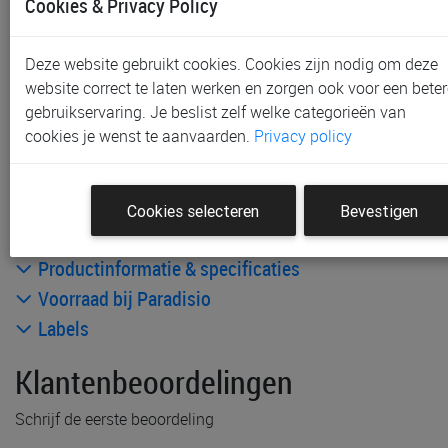
Cookies & Privacy Policy
Gratis (en direct) af te halen in onze
winkel
te Aalst,
Gent, Sint-Niklaas en Waregem
Gratis verzending vanaf € 80 *
Deze website gebruikt cookies. Cookies zijn nodig om deze
website correct te laten werken en zorgen ook voor een beter
gebruikservaring. Je beslist zelf welke categorieën van
Andere artikelen uit deze collectie:
cookies je wenst te aanvaarden.
Privacy policy
Cookies selecteren
Bevestigen
Productinformatie & specificaties
Voorraad bij Paradisio
Labels
Klantenbeoordelingen
Schrijf de eerste beoordeling