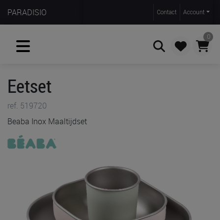
PARADISIO
Contact
Account
0
Eetset
Zoeken
ref. 519720
Beaba Inox Maaltijdset