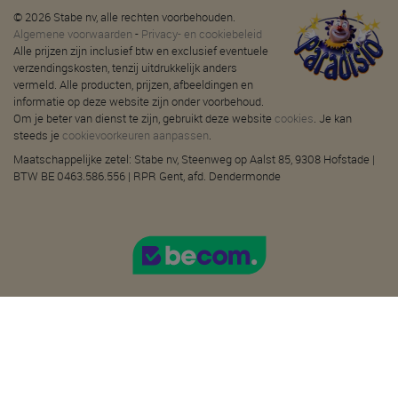
© 2026 Stabe nv, alle rechten voorbehouden.
Algemene voorwaarden
-
Privacy- en cookiebeleid
Alle prijzen zijn inclusief btw en exclusief eventuele
verzendingskosten, tenzij uitdrukkelijk anders
vermeld. Alle producten, prijzen, afbeeldingen en
informatie op deze website zijn onder voorbehoud.
Om je beter van dienst te zijn, gebruikt deze website
cookies
. Je kan
steeds je
cookievoorkeuren aanpassen
.
Maatschappelijke zetel: Stabe nv, Steenweg op Aalst 85, 9308 Hofstade |
BTW BE 0463.586.556 | RPR Gent, afd. Dendermonde