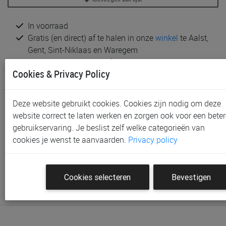
In voorraad
Gratis (en direct) af te halen in onze
winkel
te Aalst,
Gent, Sint-Niklaas en Waregem
Gratis verzending vanaf € 80 *
Cookies & Privacy Policy
Productinformatie & specificaties
Deze website gebruikt cookies. Cookies zijn nodig om deze
Voorraad bij Paradisio
website correct te laten werken en zorgen ook voor een beter
Klantenbeoordelingen
gebruikservaring. Je beslist zelf welke categorieën van
cookies je wenst te aanvaarden.
Privacy policy
Schrijf de eerste beoordeling
Meld je aan met je Paradisio account om een beoordeling
Cookies selecteren
Bevestigen
te plaatsen.