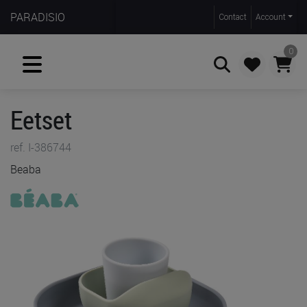
PARADISIO
Contact
Account
0
Eetset
Zoeken
ref. I-386744
Beaba