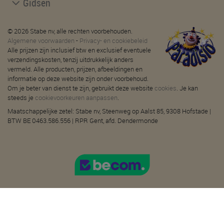
Gidsen
© 2026 Stabe nv, alle rechten voorbehouden.
Algemene voorwaarden
-
Privacy- en cookiebeleid
Alle prijzen zijn inclusief btw en exclusief eventuele
verzendingskosten, tenzij uitdrukkelijk anders
vermeld. Alle producten, prijzen, afbeeldingen en
informatie op deze website zijn onder voorbehoud.
Om je beter van dienst te zijn, gebruikt deze website
cookies
. Je kan
steeds je
cookievoorkeuren aanpassen
.
Maatschappelijke zetel: Stabe nv, Steenweg op Aalst 85, 9308 Hofstade |
BTW BE 0463.586.556 | RPR Gent, afd. Dendermonde