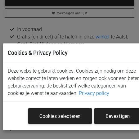
toevoegen aan lijst
In voorraad
Gratis (en direct) af te halen in onze
winkel
te Aalst,
Gent, Sint-Niklaas en Waregem
Gratis verzending vanaf € 80 *
Cookies & Privacy Policy
Productinformatie & specificaties
Deze website gebruikt cookies. Cookies zijn nodig om deze
Voorraad bij Paradisio
website correct te laten werken en zorgen ook voor een beter
gebruikservaring. Je beslist zelf welke categorieën van
Klantenbeoordelingen
cookies je wenst te aanvaarden.
Privacy policy
Schrijf de eerste beoordeling
Cookies selecteren
Bevestigen
Meld je aan met je Paradisio account om een beoordeling
te plaatsen.